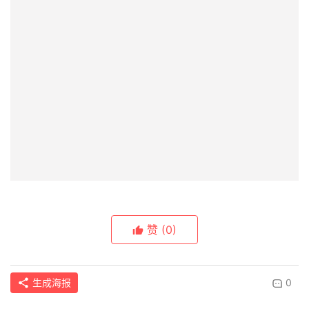
赞
(0)
生成海报
0
一句话点评4月MPV：冠军，3个月一换