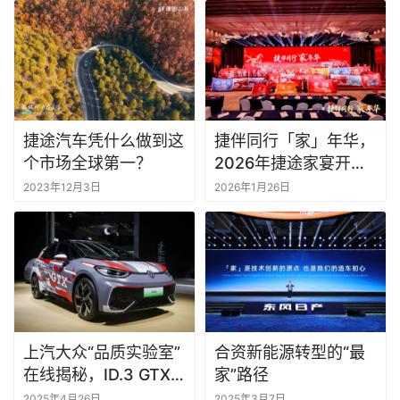
捷途汽车凭什么做到这
捷伴同行「家」年华，
个市场全球第一？
2026年捷途家宴开封
“开席”
2023年12月3日
2026年1月26日
上汽大众“品质实验室”
合资新能源转型的“最
在线揭秘，ID.3 GTX
家”路径
套件款限定车衣同台亮
2025年4月26日
2025年3月7日