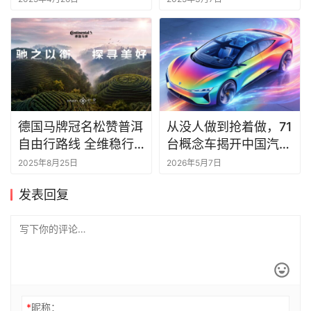
相
德国马牌冠名松赞普洱
从没人做到抢着做，71
自由行路线 全维稳行
台概念车揭开中国汽车
守护“驰之以衡 探寻美
下一个时代
2025年8月25日
2026年5月7日
好”
发表回复
*
昵称：