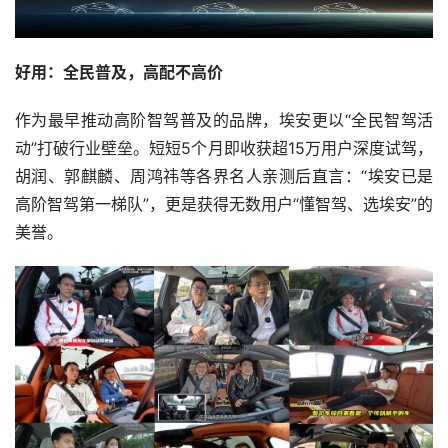
好用：全民普及，高配不高价
作为最早推动高阶智驾普及的品牌，埃安更以“全民智驾活
动”打破行业壁垒。短短5个月即收获超15万用户深度试驾，
胡润、郭麒麟、周鸿祎等各界名人亲测后直言：“埃安已是
高阶智驾第一梯队”，更是获得无数用户“懂智驾、选埃安”的
美誉。