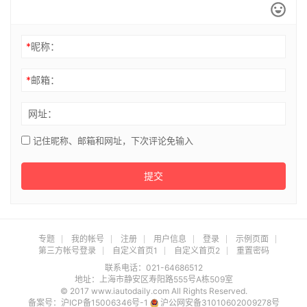
*
昵称：
*
邮箱：
网址：
记住昵称、邮箱和网址，下次评论免输入
提交
专题
我的帐号
注册
用户信息
登录
示例页面
第三方帐号登录
自定义首页1
自定义首页2
重置密码
联系电话：021-64686512
地址：上海市静安区寿阳路555号A栋509室
© 2017 www.iautodaily.com All Rights Reserved.
备案号：
沪ICP备15006346号-1
沪公网安备31010602009278号