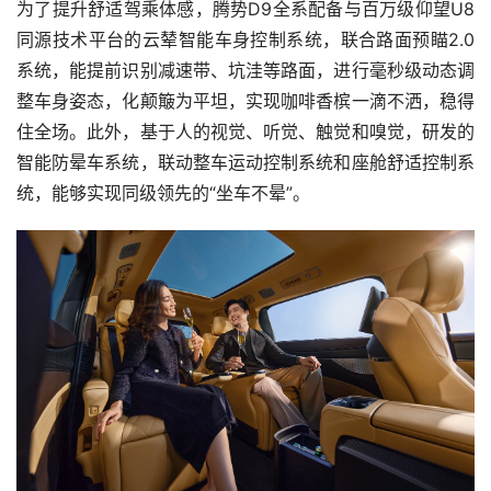
为了提升舒适驾乘体感，腾势D9全系配备与百万级仰望U8
同源技术平台的云辇智能车身控制系统，联合路面预瞄2.0
系统，能提前识别减速带、坑洼等路面，进行毫秒级动态调
整车身姿态，化颠簸为平坦，实现咖啡香槟一滴不洒，稳得
住全场。此外，基于人的视觉、听觉、触觉和嗅觉，研发的
智能防晕车系统，联动整车运动控制系统和座舱舒适控制系
统，能够实现同级领先的“坐车不晕”。