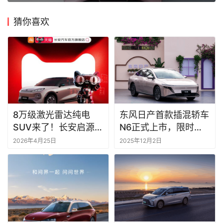
猜你喜欢
8万级激光雷达纯电
东风日产首款插混轿车
SUV来了！长安启源
N6正式上市，限时权
Q05激光极智版天猫首
益价9.19万起！
2026年4月25日
2025年12月2日
发，补贴后8.99万起