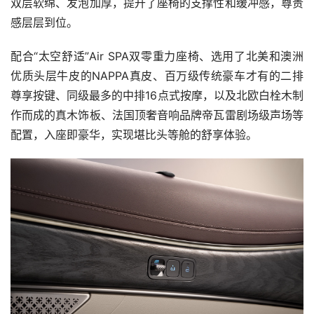
双层软绵、发泡加厚，提升了座椅的支撑性和缓冲感，尊贵
感层层到位。
配合“太空舒适”Air SPA双零重力座椅、选用了北美和澳洲
优质头层牛皮的NAPPA真皮、百万级传统豪车才有的二排
尊享按键、同级最多的中排16点式按摩，以及北欧白栓木制
作而成的真木饰板、法国顶奢音响品牌帝瓦雷剧场级声场等
配置，入座即豪华，实现堪比头等舱的舒享体验。