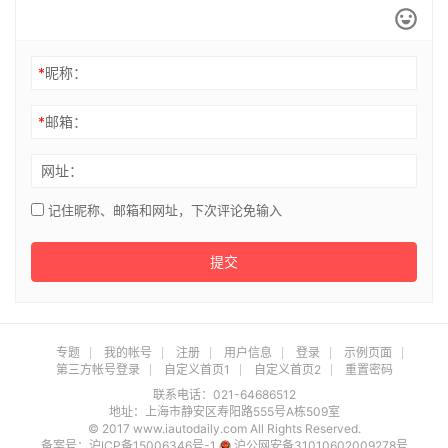
*
昵称：
*
邮箱：
网址：
记住昵称、邮箱和网址，下次评论免输入
提交
专题
我的帐号
注册
用户信息
登录
示例页面
第三方帐号登录
自定义首页1
自定义首页2
重置密码
联系电话：021-64686512
地址：上海市静安区寿阳路555号A栋509室
© 2017 www.iautodaily.com All Rights Reserved.
备案号：
沪ICP备15006346号-1
沪公网安备31010602009278号