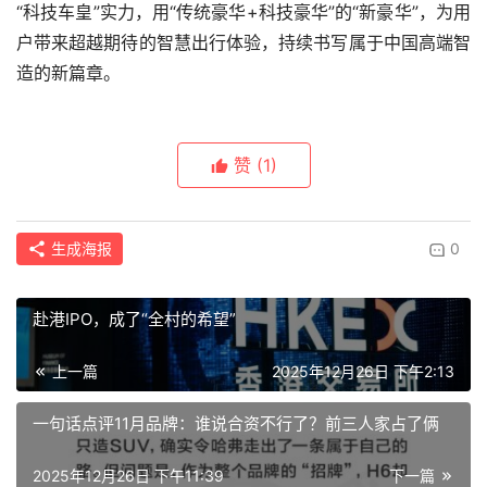
“科技车皇”实力，用“传统豪华+科技豪华”的“新豪华”，为用
户带来超越期待的智慧出行体验
，持续书写属于中国高端智
造的新篇章。
赞
(1)
生成海报
0
赴港IPO，成了“全村的希望”
上一篇
2025年12月26日 下午2:13
一句话点评11月品牌：谁说合资不行了？前三人家占了俩
2025年12月26日 下午11:39
下一篇