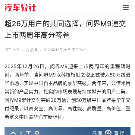
超26万用户的共同选择，问界M9递交
上市两周年高分答卷
汽车 公社
•
品牌
•
2025年12月26日 下午7:39
2025年12月26日，问界M9迎来上市两周年的里程碑时
刻。两年前，当问界M9以科技旗舰之姿正式驶入50万级豪
华市场，实现中国自主品牌的豪华突破。两年来，凭借常用
常新的产品实力、扎实的市场表现与持续攀升的用户口碑，
问界M9累计交付突破26万辆，创50万级中国品牌豪华车交
付纪录，以高安全、高可靠、高性能、高质量、高价值，重
新定义中国豪华汽车新标杆。 