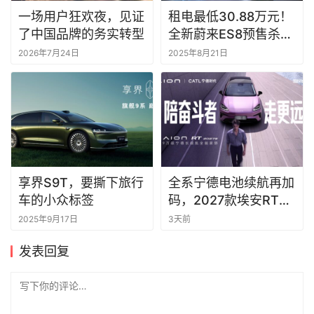
一场用户狂欢夜，见证
租电最低30.88万元！
了中国品牌的务实转型
全新蔚来ES8预售杀疯
了
2026年7月24日
2025年8月21日
享界S9T，要撕下旅行
全系宁德电池续航再加
车的小众标签
码，2027款埃安RT进
入10万区间
2025年9月17日
3天前
发表回复