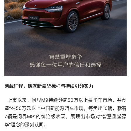
两载征程，铸就新豪华标杆与持续引领实力
  上市以来，问界M9持续领跑50万以上豪华车市场，并创
造“在50万元以上中国新能源汽车市场，每卖出10辆，就有
7辆是问界M9”的统治级表现，展现出市场对“智慧重塑豪
华”理念的深刻认同。