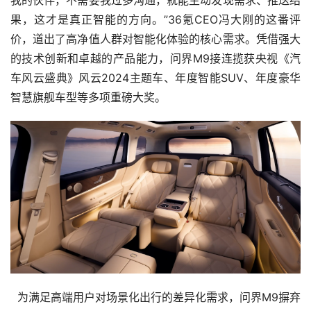
我的伙伴，不需要我过多沟通，就能主动发现需求、推送结
果，这才是真正智能的方向。”36氪CEO冯大刚的这番评
价，道出了高净值人群对智能化体验的核心需求。凭借强大
的技术创新和卓越的产品能力，问界M9接连揽获央视《汽
车风云盛典》风云2024主题车、年度智能SUV、年度豪华
智慧旗舰车型等多项重磅大奖。
  为满足高端用户对场景化出行的差异化需求，问界M9摒弃