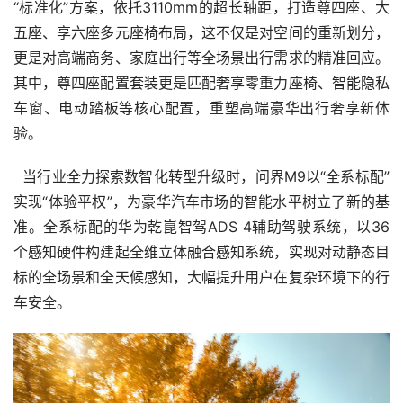
“标准化”方案，依托3110mm的超长轴距，打造尊四座、大
五座、享六座多元座椅布局，这不仅是对空间的重新划分，
更是对高端商务、家庭出行等全场景出行需求的精准回应。
其中，尊四座配置套装更是匹配奢享零重力座椅、智能隐私
车窗、电动踏板等核心配置，重塑高端豪华出行奢享新体
验。
  当行业全力探索数智化转型升级时，问界M9以“全系标配”
实现“体验平权”，为豪华汽车市场的智能水平树立了新的基
准。全系标配的华为乾崑智驾ADS 4辅助驾驶系统，以36
个感知硬件构建起全维立体融合感知系统，实现对动静态目
标的全场景和全天候感知，大幅提升用户在复杂环境下的行
车安全。