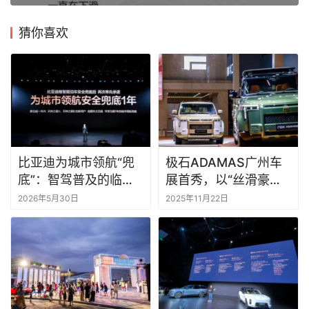
猜你喜欢
比亚迪为城市领航“兜
极石ADAMAS广州车
底”：智驾普及的临门
展首秀，以“丝滑豪华”
一脚
叩响全球顶级圈层大门
2026年5月30日
2025年11月22日
| 广州车展