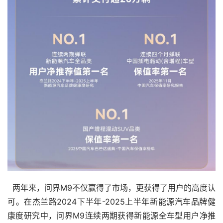
  两年来，问界M9不仅赢得了市场，更获得了用户的高度认
可。在杰兰路2024下半年-2025上半年新能源汽车品牌健
康度研究中，问界M9连续两期获得新能源全车型用户净推