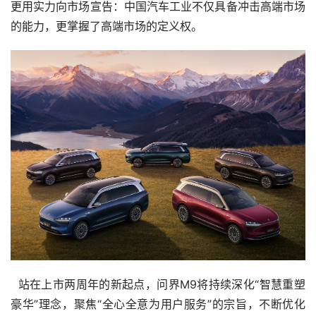
更用实力向市场宣告：中国汽车工业不仅具备冲击高端市场
的能力，更掌握了高端市场的定义权。
  站在上市两周年的新起点，问界M9将持续深化“智慧重塑
豪华”理念，聚焦“全心全意为用户服务”的宗旨，不断优化