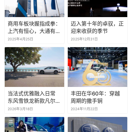
商用车板块握指成拳：
迈入第十年的卓驭，正
上汽有恒心，大通有信
迎来收获的季节
心
2025年4月25日
2025年12月31日
当法式优雅融入日常
丰田在华60年：穿越
东风雪铁龙新款凡尔赛
周期的撒手锏
C5 X即将开启自在每
2026年3月18日
2024年11月22日
一程