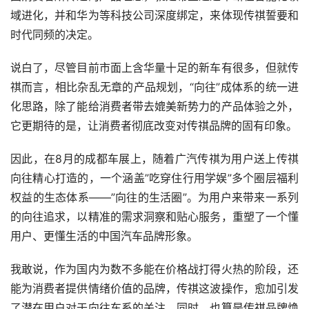
域进化，并和华为等科技公司深度绑定，来体现传祺誓要和
时代同频的决定。
说白了，尽管目前市面上含华量十足的新车有很多，但就传
祺而言，相比杂乱无章的产品规划，“向往”成体系的统一进
化思路，除了能给消费者带去媲美新势力的产品体验之外，
它更期待的是，让消费者彻底改变对传祺品牌的固有印象。
因此，在8月的成都车展上，随着广汽传祺为用户送上传祺
向往精心打造的，一个涵盖”吃穿住行用学娱”多个圈层福利
权益的生态体系——”向往的生活圈”。为用户来带来一系列
的向往追求，以精准的需求洞察和贴心服务，重塑了一个懂
用户、更懂生活的中国汽车品牌形象。
我敢说，作为国内为数不多能在价格战打得火热的阶段，还
能为消费者提供情绪价值的品牌，传祺这波操作，愈加引发
了潜在用户对于向往车系的关注，同时，也算是传祺品牌焕