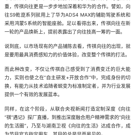
重，传祺向往更是一步步地加深着和华为的合作。譬如，向
往S9乾崑系列就用上了华为ADS4 MAX的辅助驾驶系统和
采用鸿蒙5系统的智能座舱。足以看得出来，传祺向往在新
一轮的产品焕新上，提前表露出了向往技高一筹的一面。
说到底，以市场现有的产品铺陈去看，传祺向往的出现，就
是要用最具消费感知力的价值体验，改变整个传祺的打法。
而此种改变，不仅让传祺自己感受到了消费变迁的巨大能
力，实则也使之在“自主研发+开放合作”中，完成身份的切
换，有能力从技术追随者蜕变为标准制定者，并为行业发展
提供一个有效的发展蓝本。
同样，在这个阶段，从联合央视新闻打造定制深度《向往
“祺”遇记》探厂直播，到推出深度融合用户精神需求的“向往
的生活圈”，乃至与湖南卫视《向往的生活》达成合作，成
为节目官方指定用车，其目的总是显而易见的。