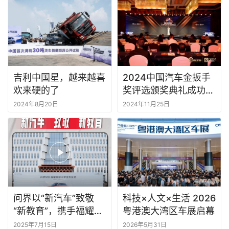
吉利中国星，越来越喜
2024中国汽车金扳手
欢来硬的了
奖评选颁奖典礼成功举
办
2024年8月20日
2024年11月25日
问界以“新汽车”致敬
科技×人文×生活 2026
“新教育”，携手福耀集
粤港澳大湾区车展启幕
团、福耀科技大学共建
2025年7月15日
2026年5月31日