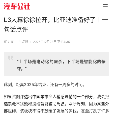
L3大幕徐徐拉开，比亚迪准备好了丨一
句话点评
崔 力文
•
品牌
•
2025年12月23日 下午4:35
“上半场是电动化的厮杀，下半场是智能化的争
夺。”
此刻，距离2025年结束，还有一周多的时间。
如果试图评选出中国车市令人稍感遗憾的一个部分，我会把
选票毫不犹疑地投给智能辅助驾驶。众所周知，因为某些外
部阻碍，该板块不得不放缓了发展的步伐，甚至打乱了许多