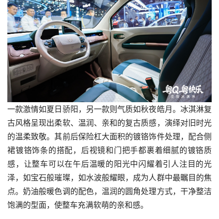
一款激情如夏日骄阳，另一款则气质如秋夜皓月。冰淇淋复
古风格呈现出柔软、温润、亲和的复古质感，演绎对旧时光
的温柔致敬。其前后保险杠大面积的镀铬饰件处理，配合侧
裙镀铬饰条的搭配，后视镜和门把手都裹着细腻的镀铬质
感，让整车可以在午后温暖的阳光中闪耀着引人注目的光
泽，如宝石般璀璨，如水波般耀眼，成为人群中最瞩目的焦
点。奶油般暖色调的配色，温润的圆角处理方式，干净整洁
饱满的型面，使整车充满软萌的亲和感。