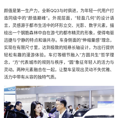
颜值是第一生产力，全新QQ3与时俱进，为年轻一代用户打
造同级中的“颜值巅峰”。外观层面，“轻盈几何”的设计语
言，灵感源于都市生活中的环形立交、光影、数字元素，描
绘出一个钢筋森林中自在游弋的都市精灵的形象，使得电驱
迅捷与宁静的特点和谐共存。车身侧面的“伸缩量感”理念，
实现在有限尺寸里，达到极致的短悬长轴设计，为出行提供
轻松有趣的漫游体验。车灯等细节融入“方圆共生”哲学理
念，“方”代表城市的规则与秩序，“圆”象征年轻人的活力与
灵动。两种元素融合在一起，让整车呈现出灵动不失优雅、
活力中带有从容的独特气质。