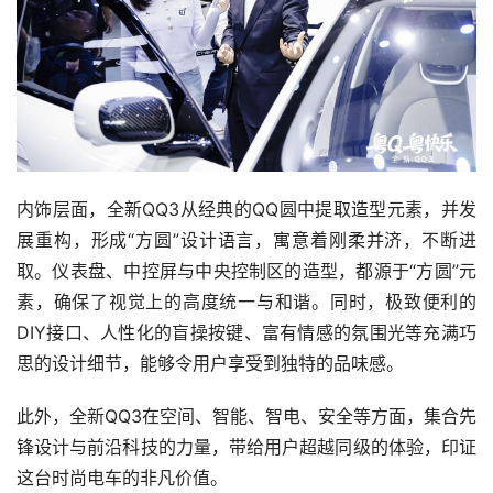
内饰层面，全新QQ3从经典的QQ圆中提取造型元素，并发
展重构，形成“方圆”设计语言，寓意着刚柔并济，不断进
取。仪表盘、中控屏与中央控制区的造型，都源于“方圆”元
素，确保了视觉上的高度统一与和谐。同时，极致便利的
DIY接口、人性化的盲操按键、富有情感的氛围光等充满巧
思的设计细节，能够令用户享受到独特的品味感。
此外，全新QQ3在空间、智能、智电、安全等方面，集合先
锋设计与前沿科技的力量，带给用户超越同级的体验，印证
这台时尚电车的非凡价值。