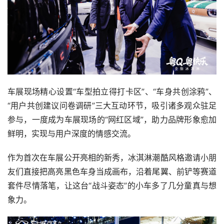
车展现场精心设置“车型拍立得打卡区”、“车身共创涂鸦”、
“用户共创建议问卷调研”三大互动环节，吸引诸多观众驻足
参与，一度成为车展现场的“网红区域”，助力品牌形象愈加
鲜明，实现与用户深度的情感交流。
作为首次在车展公开亮相的新秀，冰淇淋潮酷风格邀请小朋
友们直接把高亮黑色车身当成画布，沿着尾翼、前铲等赛道
套件尽情落笔，让这台“战斗姿态”的小车多了几分童真与想
象力。