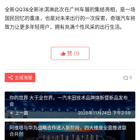
全新QQ3&全新冰淇淋此次在广州车展的集结亮相，是一场
国民回忆的重逢，也是对未来出行的一次探索，奇瑞汽车将
致力让更多年轻用户，拥有充满个性风采的出行生活。
赞
(1)
生成海报
0
你的世界 大于全世界，一汽丰田技术品牌焕新暨新品发布
会
上一篇
2025年11月24日 下午2:59
阿维塔与华为战略合作进入新阶段，四大维度全面推进联
合共创