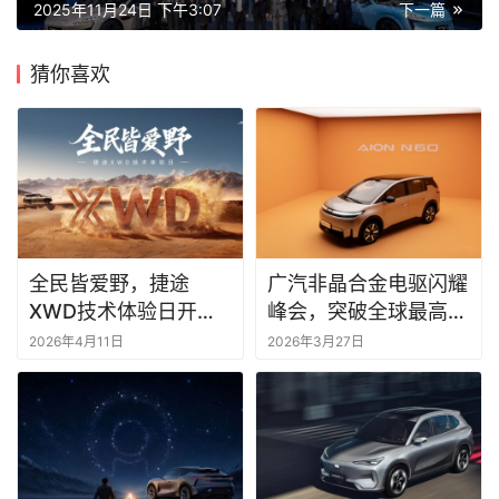
2025年11月24日 下午3:07
下一篇
猜你喜欢
全民皆爱野，捷途
广汽非晶合金电驱闪耀
XWD技术体验日开
峰会，突破全球最高电
幕，捷途旅行者PLUS
机效率，将搭载于埃安
2026年4月11日
2026年3月27日
双车开启预售
N60！