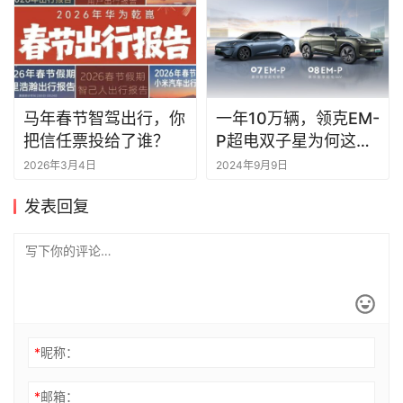
马年春节智驾出行，你
一年10万辆，领克EM-
把信任票投给了谁？
P超电双子星为何这么
强？
2026年3月4日
2024年9月9日
发表回复
*
昵称：
*
邮箱：