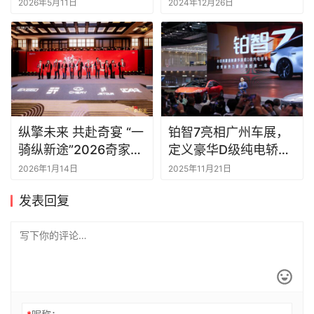
需要公开透明丨一句话
系？
2026年5月11日
2024年12月26日
点评
纵擎未来 共赴奇宴 “一
铂智7亮相广州车展，
骑纵新途”2026奇家宴
定义豪华D级纯电轿车
在沪盛大举行
新标准
2026年1月14日
2025年11月21日
发表回复