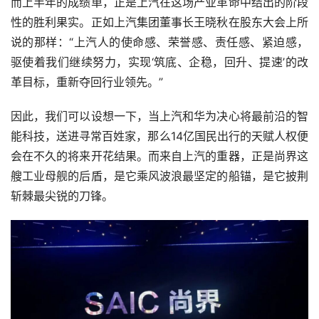
而上半年的成绩单，正是上汽在这场产业革命中结出的阶段
性的胜利果实。正如上汽集团董事长王晓秋在股东大会上所
说的那样：“上汽人的使命感、荣誉感、责任感、紧迫感，
驱使着我们继续努力，实现‘筑底、企稳，回升、提速’的改
革目标，重新夺回行业领先。”
因此，我们可以设想一下，当上汽和华为决心将最前沿的智
能科技，送进寻常百姓家，那么14亿国民出行的天赋人权便
会在不久的将来开花结果。而来自上汽的重器，正是尚界这
艘工业母舰的后盾，是它乘风波浪最坚定的船锚，是它披荆
斩棘最尖锐的刀锋。