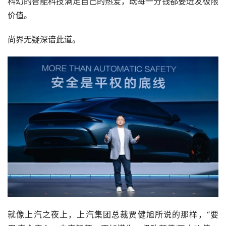
科幻的智能科技满足自己的热爱，既每一分钱都要迸发极限
价值。
尚界无疑深谙此道。
就像上汽之夜上，上汽集团总裁贾健旭所说的那样，“要