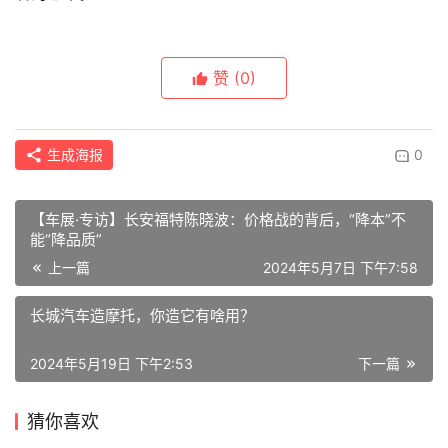
赞
(0)
生成海报
0
【车展·专访】长安福特陈晓波：价格战的背后，“降本”不
能“降品质”
上一篇
2024年5月7日 下午7:58
长城汽车造摩托，你造它有啥用？
2024年5月19日 下午2:53
下一篇
猜你喜欢