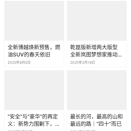
全新博越焕新预售，燃
乾崑版新增两大版型
油SUV的春天依旧
全新岚图梦想家推动高
阶智驾平权
2025年8月5日
2025年2月19日
“安全”与“豪华”的再定
最长的河，最高的山和
义：新势力围剿下，沃
最远的路｜“四十”而已