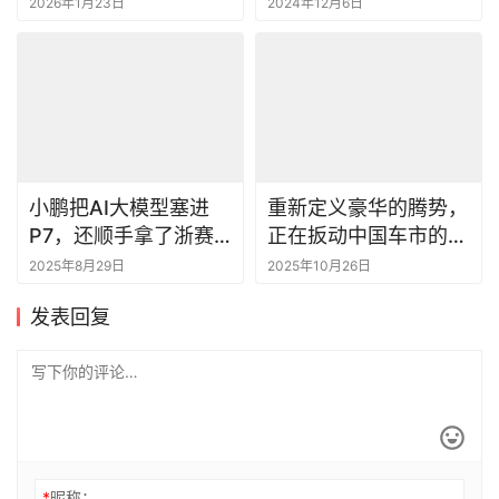
尔沃XC90 T8的北欧
2026年1月23日
2024年12月6日
式破局
小鹏把AI大模型塞进
重新定义豪华的腾势，
P7，还顺手拿了浙赛
正在扳动中国车市的天
最速
平
2025年8月29日
2025年10月26日
发表回复
*
昵称：