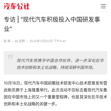
专访 | “现代汽车积极投入中国研发事
业”
赵 威
•
品牌
•
2024年10月22日 下午4:45
现代汽车将携手中国合作伙伴，进一步深化在华
技术创新和本土化战略，持续深耕中国市场。
10月18日，现代汽车中国前瞻技术研发中心技术愿景发布暨
启新庆典于上海隆重举行。此次活动不仅标志着现代汽车集
团在中国市场上的又一个重要里程碑，也是其深化在华技术
创新和本土化战略的关键一步。