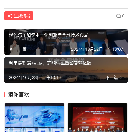
生成海报
0
现代汽车加速本土化创新与全球技术布局
上一篇
2024年10月22日 上午10:07
利用端到端+VLM，理想汽车重塑智驾体验
2024年10月23日 上午10:15
下一篇
猜你喜欢