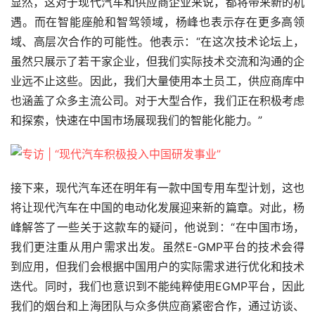
显然，这对于现代汽车和供应商企业来说，都将带来新的机
遇。而在智能座舱和智驾领域，杨峰也表示存在更多高领
域、高层次合作的可能性。他表示：“在这次技术论坛上，
虽然只展示了若干家企业，但我们实际技术交流和沟通的企
业远不止这些。因此，我们大量使用本土员工，供应商库中
也涵盖了众多主流公司。对于大型合作，我们正在积极考虑
和探索，快速在中国市场展现我们的智能化能力。”
接下来，现代汽车还在明年有一款中国专用车型计划，这也
将让现代汽车在中国的电动化发展迎来新的篇章。对此，杨
峰解答了一些关于这款车的疑问，他说到：“在中国市场，
我们更注重从用户需求出发。虽然E-GMP平台的技术会得
到应用，但我们会根据中国用户的实际需求进行优化和技术
迭代。同时，我们也意识到不能纯粹使用EGMP平台，因此
我们的烟台和上海团队与众多供应商紧密合作，通过访谈、