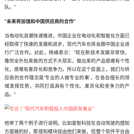
队。”
“未来将加强和中国供应商的合作”
当电动化浪潮快速推进，中国企业在电动化和智能化方面已
经取得了快速的发展和进步，现代汽车也将会跟中国企业进
行广泛合作。对此，杨峰表示：“现在新技术发展非常快，
像完全外包来做的方式不大现实，做出来的产品很难有个性
化，很难有差异化和竞争力。所以在这个层面上，我们与供
应商的合作理念是‘专业的人做专业的事’，在各自擅长的领
域发挥优势，共同打造具有个性化、差异化和竞争力的产
品。”
他举了两个例子进行说明。比如鉴智科技在自动驾驶的感知
方面做的好，那感知模块就由他们来做，但整个软件平台由