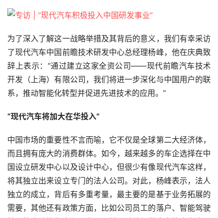
为了深入了解这一战略举措及其背后的意义，我们有幸采访
了现代汽车中国前瞻技术研发中心总经理杨峰，他在庆典致
辞上表示：“通过建立这家全资公司——现代前瞻汽车技术
开发（上海）有限公司，我们将进一步深化与中国用户的联
系，推动智能化转型并促进先进技术的应用。”
“现代汽车将加大在华投入”
中国市场的重要性不言而喻，它不仅是全球第二大经济体，
而且拥有庞大的消费群体。如今，越来越多的车企选择在中
国设立研发中心以及设计中心，但很少有像现代汽车这样，
将其独立出来设立专门的法人公司。对此，杨峰表示，法人
独立的成立，背后有多重考量，最主要的是基于业务拓展的
需要，其他还有政策方面，比如公司员工的落户、智能驾驶