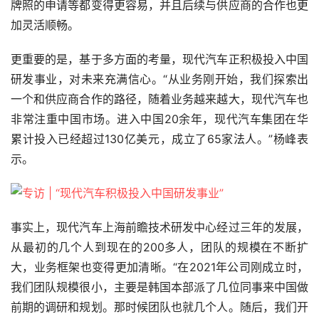
牌照的申请等都变得更容易，并且后续与供应商的合作也更
加灵活顺畅。
更重要的是，基于多方面的考量，现代汽车正积极投入中国
研发事业，对未来充满信心。“从业务刚开始，我们探索出
一个和供应商合作的路径，随着业务越来越大，现代汽车也
非常注重中国市场。进入中国20余年，现代汽车集团在华
累计投入已经超过130亿美元，成立了65家法人。”杨峰表
示。
事实上，现代汽车上海前瞻技术研发中心经过三年的发展，
从最初的几个人到现在的200多人，团队的规模在不断扩
大，业务框架也变得更加清晰。“在2021年公司刚成立时，
我们团队规模很小，主要是韩国本部派了几位同事来中国做
前期的调研和规划。那时候团队也就几个人。随后，我们开