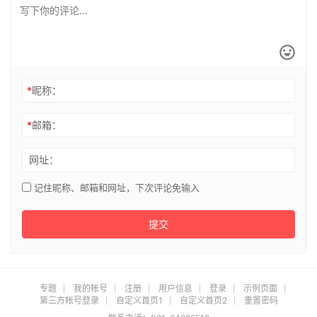
*
昵称：
*
邮箱：
网址：
记住昵称、邮箱和网址，下次评论免输入
提交
专题
我的帐号
注册
用户信息
登录
示例页面
第三方帐号登录
自定义首页1
自定义首页2
重置密码