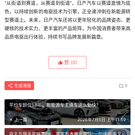
“从街道到赛道，从赛道到街道”，日产汽车以赛道激情为底
色，以持续创新的电驱技术为引擎，正全速冲刺在新能源转
型赛道上。未来，日产汽车还将以更年轻化的品牌姿态、更
硬核的技术实力、更丰富的产品矩阵，为中国消费者带来高
品质电驱出行体验，持续书写品牌发展新篇章。
赞
(0)
生成海报
0
平均车龄仅‌1.8年，新能源车主换车这么勤快？
上一篇
2026年7月5日 上午11:59
自主五强半年销量PK，家家有本难念的经|一句话点评