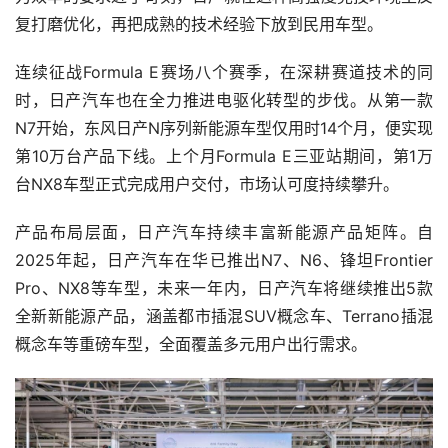
复打磨优化，再把成熟的技术经验下放到民用车型。
连续征战Formula E赛场八个赛季，在深耕赛道技术的同
时，日产汽车也在全力推进电驱化转型的步伐。从第一款
N7开始，东风日产N序列新能源车型仅用时14个月，便实现
第10万台产品下线。上个月Formula E三亚站期间，第1万
台NX8车型正式完成用户交付，市场认可度持续攀升。
产品布局层面，日产汽车持续丰富新能源产品矩阵。自
2025年起，日产汽车在华已推出N7、N6、锋坦Frontier 
Pro、NX8等车型，未来一年内，日产汽车将继续推出5款
全新新能源产品，涵盖都市插混SUV概念车、Terrano插混
概念车等重磅车型，全面覆盖多元用户出行需求。