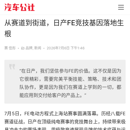
从赛道到街道，日产FE竞技基因落地生
根
赛 佳彤
•
品牌
,
新闻
•
2026年7月6日 下午1:46
“在日产，我们坚信参与FE的价值。这不仅是因为
它很精彩，需要完美平衡技能、策略、技术和团
队协作，更是因为我们在赛道上学到的一切，都
能应用到交付给客户的产品上。”
7月5日，FE电动方程式上海站赛事圆满落幕。历经八载FE
赛道征战，日产在顶级纯电赛事的竞技舞台上，持续带来极
具冲击力的赛场表现，用极致竞速展现品牌的技术底蕴与运