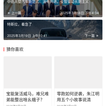
中德共塑汽车新范式：油电共进，全智驱动长期主义
上一篇
2025年3月18日 下午4:34
特斯拉，着急了
2025年3月19日 上午10:41
下一篇
猜你喜欢
宝能复活威马，难兄难
零跑如何逆袭，朱江明
弟能整出啥幺蛾子？
用五个小故事说清