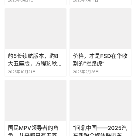
2025年6月21日
2025年7月11日
豹5长续航版本，豹8
价格，才是FSD在华收
大五座版，方程豹秋季
割的“拦路虎”
新品正式上市
2025年10月21日
2025年2月26日
国民MPV领导者的角
“问鼎中国——2025汽
色，从来都只有五菱
车新锐全媒体联盟车市