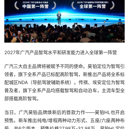
2027年广汽产品智驾水平和研发能力进入全球第一阵营
广汽三大自主品牌将被赋予不同的使命。昊铂定位为智驾引
领者，旗下全系产品已标配高阶智驾，新推出产品将全系标
配城区NDA（导航驾驶辅助系统）。传祺、埃安定位为智驾
普及者，旗下全系产品均搭载智驾和自动泊车，主流车型全
部搭载高阶智驾。
当日，广汽昊铂品牌焕新后的首款力作——昊铂HL也开启
预售。新车推出纯电/增程两种动力形式、五座/六座两种布
局，共6个版本，预售价格27.98万-32.98万。昊铂HL定位