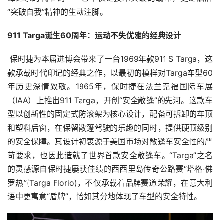
“突破自我”精神的生动注脚。
911 Targa诞生60周年
：运动不失优雅的经典设计​
 保时捷为本届进博会带来了一台1969年款911 S Targa，这
款承载时代印记的经典之作，以最初的模样对Targa车型60
年历史深情致敬。1965年，保时捷在法兰克福国际车展
（IAA）上推出911 Targa，开创“安全敞篷”的先河。这款车
型以创新性的固定式防滚架为核心设计，配备可拆卸的车顶
和塑料后窗，在保留敞篷驾驶的乐趣的同时，提供硬顶级别
的安全保障。其设计初衷源于美国市场对敞篷车安全性的严
苛要求，也因此造就了世界首款安全敞篷车。“Targa”之名
的灵感源自保时捷屡获佳绩的西西里岛传奇公路赛“塔格·佛
罗热”(Targa Florio)，不仅承载着品牌赛道荣耀，在意大利
语中更寓意“盾牌”，恰如其分地体现了车型的安全特性。