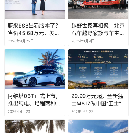
蔚来ES8出新版本了？
越野世家再相聚，北京
售价45.68万元，发布
汽车越野家族与车主家
即上市
宴共赴越野盛宴
2026年4月25日
2025年1月9日
阿维塔06T正式上市，
29.99万元起，全新猛
推出纯电、增程两种动
士M817做中国“卫士”
力共五款车型，限时权
2026年4月23日
2026年6月27日
益后到手价21.59万
元-27.59万元