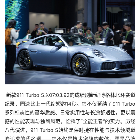
 新款911 Turbo S以07:03.92的成绩刷新纽博格林北环赛道
纪录，圈速比上一代缩短约14秒。它不仅延续了911 Turbo
系列标志性的豪华质感、日常实用性与长途舒适性，更以震
撼的性能表现与独到风范，诠释了“全能王者”的实力。历经
八代演进，911 Turbo S始终是保时捷在性能与技术领域巅
峰追求的代名词——它不仅是技术突破的载体，更是品牌