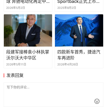
球 奔驰电动化再定中
Sportback正式上市，
国策
限时臻享价25.99万元
2026年5月2日
2025年8月2日
起
段建军接棒袁小林执掌
四款新车首秀，捷途汽
沃尔沃大中华区
车再进阶
2026年5月11日
2026年4月26日
发表回复