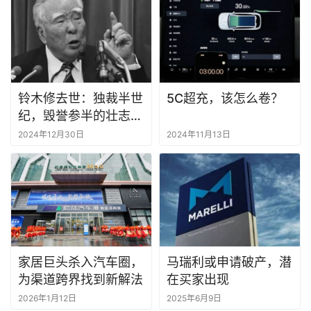
铃木修去世：独裁半世
5C超充，该怎么卷？
纪，毁誉参半的壮志悲
歌
2024年12月30日
2024年11月13日
家居巨头杀入汽车圈，
马瑞利或申请破产，潜
为渠道跨界找到新解法
在买家出现
2026年1月12日
2025年6月9日