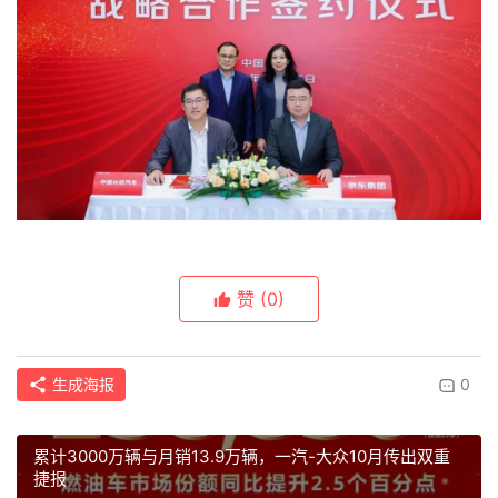
赞
(0)
生成海报
0
累计3000万辆与月销13.9万辆，一汽-大众10月传出双重
捷报