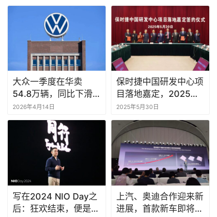
大众一季度在华卖
保时捷中国研发中心项
54.8万辆，同比下滑
目落地嘉定，2025下
14.9%
半年启用
2026年4月14日
2025年5月30日
写在2024 NIO Day之
上汽、奥迪合作迎来新
后：狂欢结束，便是决
进展，首款新车即将问