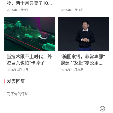
冷，两个月只卖了100
辆
2025年12月2日
2025年12月14日
当技术跟不上时代，外
“骗国家钱，非常卑鄙”
资巨头也怕“卡脖子”
魏建军怒批“零公里二
手车”
2025年3月18日
2025年12月25日
发表回复