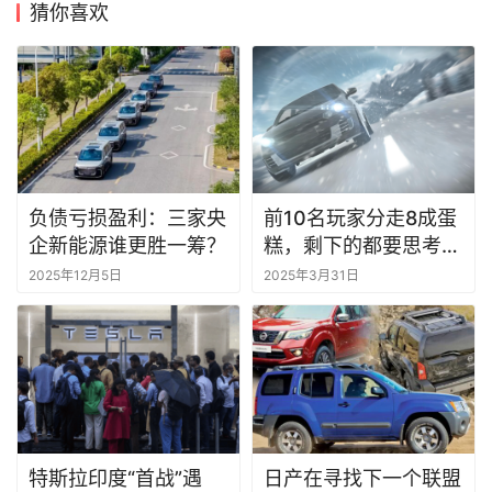
猜你喜欢
负债亏损盈利：三家央
前10名玩家分走8成蛋
企新能源谁更胜一筹？
糕，剩下的都要思考怎
么活v
2025年12月5日
2025年3月31日
特斯拉印度“首战”遇
日产在寻找下一个联盟