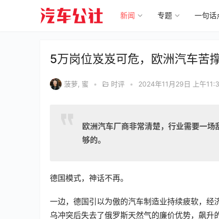
新闻
专题
一句话
5万岗位岌岌可危，欧洲汽车苦
菠萝, 蜜
•
时评
•
2024年11月29日 上午11:
欧洲汽车厂商非常清楚，行业需要一场
够的。
德国模式，神话不再。
一边，德国引以为傲的汽车制造业持续疲软，经
乌冲突后失去了俄罗斯天然气的廉价优势，飙升