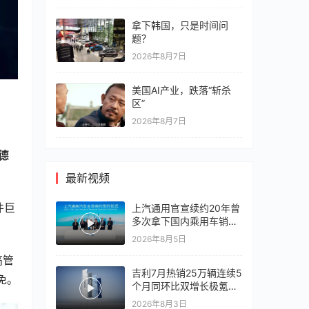
拿下韩国，只是时间问
题？
2026年8月7日
美国AI产业，跌落“斩杀
区”
2026年8月7日
德
最新视频
件巨
上汽通用官宣续约20年曾
多次拿下国内乘用车销冠
竞争激烈，上汽通用有信
2026年8月5日
心再战一局
高管
吉利7月热销25万辆连续5
免。
个月同环比双增长极氪销
量同比翻倍，出口再破10
2026年8月3日