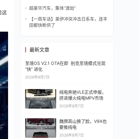
超豪华汽车，集体“渡劫”
给这
【一周车话】美伊冲突冲击日系车，连丰
田都快断供了
最新文章
至境OS V2.1 OTA在即 别克至境模式兑现
“快” 进化
2026年8月7日
纯电奔驰VLE正式申报，
挤进爆火纯电MPV市场
2026年8月7日
魏牌高山换了脸，V9X也
要推纯电
2026年8月7日