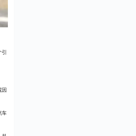
个引
或因
汽车
。
从