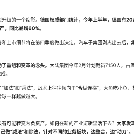
型升级的一个缩影。
德国权威部门统计，今年上半年，德国有20
产，同比暴增60%。
分和上市细节将在第四季度做出决定，汽车子集团剥离出去后，
动了重组和变革的念头。
大陆集团今年2月计划裁员7150人，占
完成。
加法”和“乘法”，战术上往往倾向于“合纵连横”，大鱼吃小鱼，
雪球一样越做越大。
很有可能转变为负资产。如何在新的产业逻辑里活下去？
大家发
自己做“减法”和除法，针对不同的业务板块，边整合，边“动刀”。