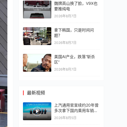
魏牌高山换了脸，V9X也
要推纯电
2026年8月7日
拿下韩国，只是时间问
题？
2026年8月7日
美国AI产业，跌落“斩杀
区”
2026年8月7日
最新视频
上汽通用官宣续约20年曾
多次拿下国内乘用车销冠
竞争激烈，上汽通用有信
2026年8月5日
心再战一局