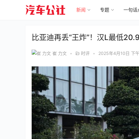
新闻
专题
一句话
比亚迪再丢“王炸”！汉L最低20.
崔 力文
•
时评
•
2025年4月10日 下午