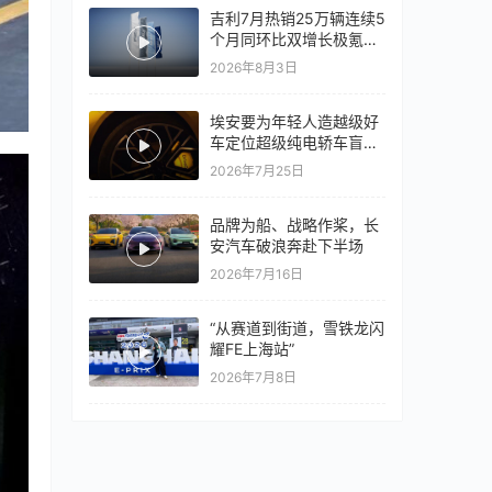
吉利7月热销25万辆连续5
个月同环比双增长极氪销
量同比翻倍，出口再破10
2026年8月3日
万
埃安要为年轻人造越级好
车定位超级纯电轿车盲猜
18万以上
2026年7月25日
品牌为船、战略作桨，长
安汽车破浪奔赴下半场
2026年7月16日
“从赛道到街道，雪铁龙闪
耀FE上海站”
2026年7月8日