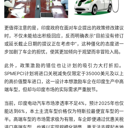
更值得注意的是，印度政府在面对车企提出的政策修改建议
时，不仅未能给出积极回应，反而明确表示“目前没有修订
或延长截止日期的提议正在考虑中”，这种僵化的态度进一
步加剧了车企的担忧，使其更加倾向于观望而非冒险入局。
此外，政策激励的错位也让计划的吸引力大打折扣。
SPMEPCI计划将进口关税减免仅限定于35000美元及以上
的高价值整车进口，这一设计本想激励车企在印度生产中高
端车型，但却与印度市场的实际需求严重脱节。
当前，印度电动汽车市场渗透率不足4%，预计2025年也仅
能达到6%，本土主流车型价格仅为特斯拉最便宜车型的一
半。高端车型的市场需求极为有限，车企即便通过优惠关税
进口高端车型，也难以实现规模化销售，更无法支撑起本地