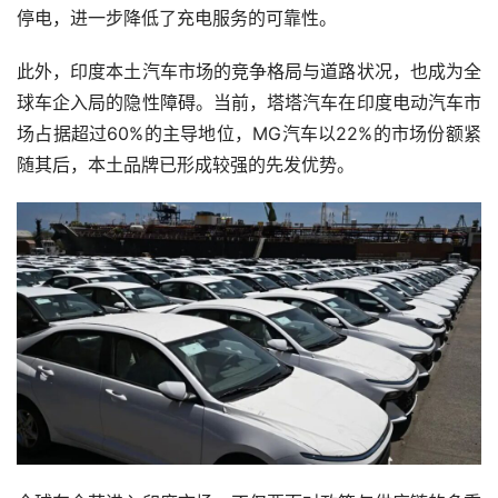
停电，进一步降低了充电服务的可靠性。
此外，印度本土汽车市场的竞争格局与道路状况，也成为全
球车企入局的隐性障碍。当前，塔塔汽车在印度电动汽车市
场占据超过60%的主导地位，MG汽车以22%的市场份额紧
随其后，本土品牌已形成较强的先发优势。