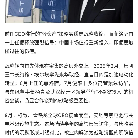
前任CEO推行的“轻资产”策略实质是战略收缩，而菲洛萨甫
一上任便释放强烈信号：中国市场值得重新投入，即便要触
碰过往的伤疤。
战略转向首先体现在密集的高层外交上。2025年2月，集团
董事长约翰・埃尔坎率先来华取经，直言目的是加速电动化
转型；6月上任的菲洛萨，7月便率十多位高管紧急访华，
与东风董事长杨青及武汉经开区领导举行“不超过5人”的机
密会谈，凸显合作谈判的战略级重要性。
8月，标致、雪铁龙全球CEO接踵而至，实地考察电池与充
电基础设施生态。这场持续半年的高管密集访华，与唐唯实
时代的沉默形成刺眼对比，被业内解读为战略觉醒的明确信