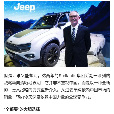
但是，谁又能想到，这两年的Stellantis集团近期一系列的
战略动向清晰地表明：它并非不重视中国，而是以一种全新
的、更具战略的方式重新介入。从过去单纯依赖中国市场的
销量，转向今天深度依赖中国力量的全球竞争力。
“全都要”的大胆选择