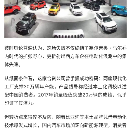
彼时舆论普遍认为，这场失败不仅终结了塞尔吉奥・马尔乔
内时代的扩张野心，更折射出西方车企在电动化浪潮中的集
体失速。
从纸面条件看，这家合资公司曾手握成功密码：两座现代化
工厂支撑30万辆年产能，产品线号称经过本土化调校以适
配中国消费者。2017年销量峰值突破20万辆的成绩，似乎
印证了其潜力。
但转折点来得猝不及防，随着比亚迪等本土品牌凭借电动化
技术爆发式增长，国内汽车市场加速向新能源转型，消费者