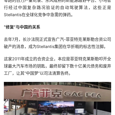
零跑的百万产量纪录、东风成熟的新能源越野平台、小马智
行经过中国复杂路况验证的自动驾驶算法，这些正是
Stellantis在全球化竞争中急需的弹药。
“修复”与中国的关系
去年7月，长沙法院正式宣告广汽-菲亚特克莱斯勒合资公司
破产的消息，成为Stellantis集团在华折戟的标志性注脚。
这家2011年成立的合资企业，本应是菲亚特克莱斯勒叩开全
球最大汽车市场的钥匙，最终却留下数十亿美元债务和废弃
工厂，让其“中国梦”以司法清算告终。