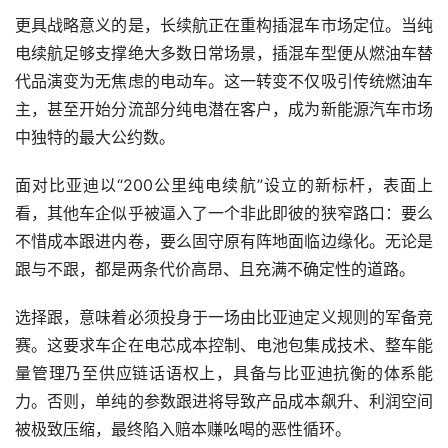
更具战略意义的是，长续航正在重构插混车市场定位。当纯
电续航足够支撑绝大多数日常场景，插混车型便从燃油车替
代品演变为无焦虑的电动车。这一转变不仅吸引传统燃油车
主，甚至开始分流部分纯电潜在客户，成为新能源汽车市场
中独特的最大公约数。
面对比亚迪以“200公里纯电续航”设立的新标杆，表面上
看，其他车企似乎被逼入了一个非此即彼的狭窄路口：要么
不惜成本跟进内卷，要么固守原有阵地面临边缘化。无论是
跟与不跟，都是两条代价高昂、且充满不确定性的道路。
选择跟，意味着必须投身于一场由比亚迪定义规则的军备竞
赛。这要求车企在电芯成本控制、电池包集成技术、整车能
量管理乃至供应链话语权上，具备与比亚迪抗衡的体系能
力。否则，单纯的参数跟进将导致产品成本飙升、利润空间
被极致压缩，最终陷入赔本赚吆喝的恶性循环。