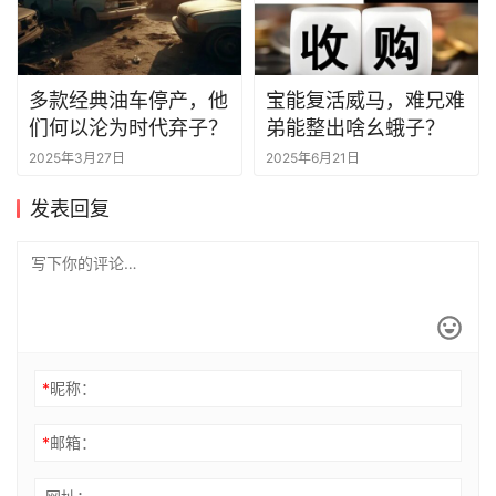
多款经典油车停产，他
宝能复活威马，难兄难
们何以沦为时代弃子？
弟能整出啥幺蛾子？
2025年3月27日
2025年6月21日
发表回复
*
昵称：
*
邮箱：