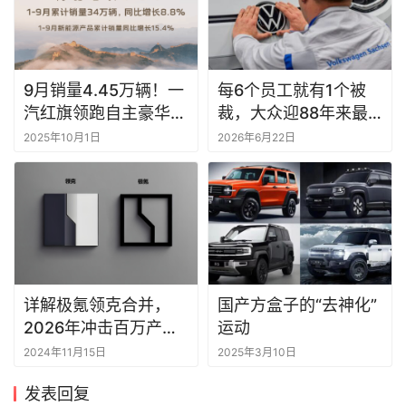
9月销量4.45万辆！一
每6个员工就有1个被
汽红旗领跑自主豪华品
裁，大众迎88年来最
牌
大的战略收缩
2025年10月1日
2026年6月22日
详解极氪领克合并，
国产方盒子的“去神化”
2026年冲击百万产销
运动
目标
2024年11月15日
2025年3月10日
发表回复