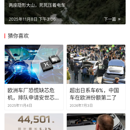
两座隐形大山，死死压着电车
2025年11月8日 下午3:06
下一篇
猜你喜欢
欧洲车厂恐慌缺芯危
超出日系车6%，中国
机，排队申请安世芯片
车在欧洲份额第二了
出口豁免
2025年11月4日
2026年7月3日