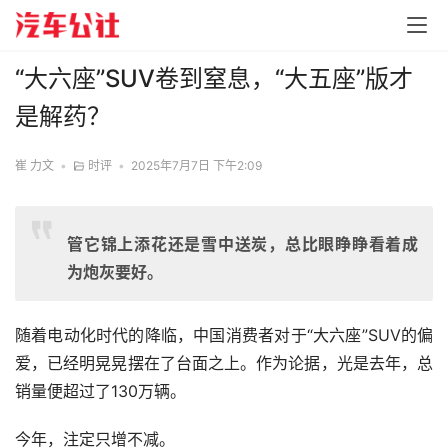
“大六座”SUV卷到窒息，“大五座”版才
是解药？
崔 力文
•
时评
•
2025年7月7日 下午2:09
管它锦上添花还是雪中送炭，总比眼睁睁看着成
为炮灰要好。
随着电动化时代的降临，中国消费者对于“大六座”SUV的偏
爱，已经明晃晃摆在了台面之上。作为论据，光是去年，总
销量便超过了130万辆。
今年，注定只增不减。