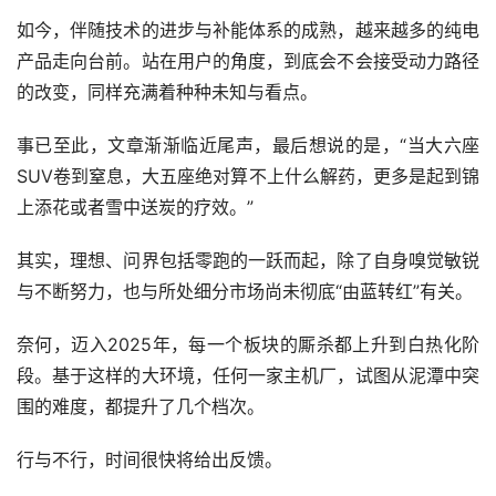
如今，伴随技术的进步与补能体系的成熟，越来越多的纯电
产品走向台前。站在用户的角度，到底会不会接受动力路径
的改变，同样充满着种种未知与看点。
事已至此，文章渐渐临近尾声，最后想说的是，“当大六座
SUV卷到窒息，大五座绝对算不上什么解药，更多是起到锦
上添花或者雪中送炭的疗效。”
其实，理想、问界包括零跑的一跃而起，除了自身嗅觉敏锐
与不断努力，也与所处细分市场尚未彻底“由蓝转红”有关。
奈何，迈入2025年，每一个板块的厮杀都上升到白热化阶
段。基于这样的大环境，任何一家主机厂，试图从泥潭中突
围的难度，都提升了几个档次。
行与不行，时间很快将给出反馈。