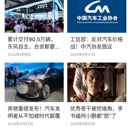
累计交付90.5万辆，
工信部：反对汽车价格
东风自主、合资都要抓
战！中汽协发倡议
丨一句话点评
2025年6月9日
2025年5月31日
奔驰重磅发布！汽车发
优秀骨干被挖墙角，李
明者从不怕被时代颠覆
书福何小鹏都“怒”了
2025年4月22日
2025年5月25日