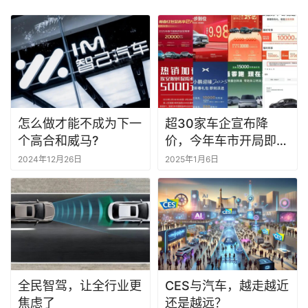
怎么做才能不成为下一
超30家车企宣布降
个高合和威马?
价，今年车市开局即恶
战
2024年12月26日
2025年1月6日
全民智驾，让全行业更
CES与汽车，越走越近
焦虑了
还是越远？