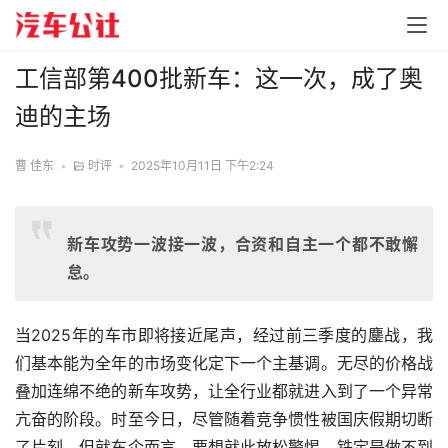
工信部第400批新车：这一次，成了奥
迪的主场
曹 佳东
•
时评
•
2025年10月11日 下午2:24
新车攻势一波接一波，合资和自主一个都不敢懈
怠。
当2025年的车市即将接近尾声，经过前三季度的鏖战，我
们基本能为全年的市场变化定下一个主基调。无尽的价格战
叠加连绵不绝的新车攻势，让全行业都就进入到了一个异常
亢奋的阶段。时至今日，尽管随着竞争惯性被国庆假期切断
了片刻，但就车企而言，要想就此放松警惕，铁定是做不到