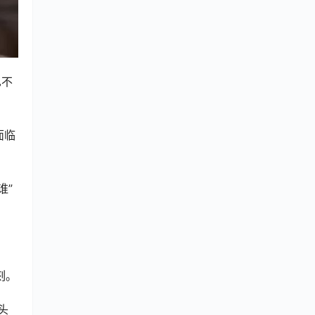
也不
面临
谁”
刻。
头