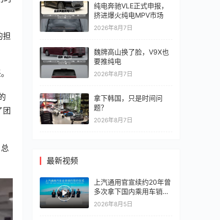
纯电奔驰VLE正式申报，
挤进爆火纯电MPV市场
2026年8月7日
的担
魏牌高山换了脸，V9X也
要推纯电
任。
2026年8月7日
的
拿下韩国，只是时间问
题？
了团
2026年8月7日
，总
最新视频
上汽通用官宣续约20年曾
多次拿下国内乘用车销冠
竞争激烈，上汽通用有信
2026年8月5日
心再战一局