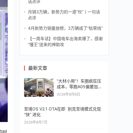
话点评
月销3万辆，新势力的一道“坎”丨一句话
点评
4月新势力销量放榜，3万辆成了“枯荣线”
【一周车话】中国电车出海卖爆了，感谢
“懂王”送来的神助攻
最新文章
“大材小用”！车圈疯狂压
成本，零跑A05偏要加价
值
2026年8月8日
至境OS V2.1 OTA在即 别克至境模式兑现
“快” 进化
2026年8月7日
的时