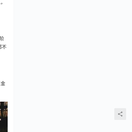
说，
阶
都不
真金