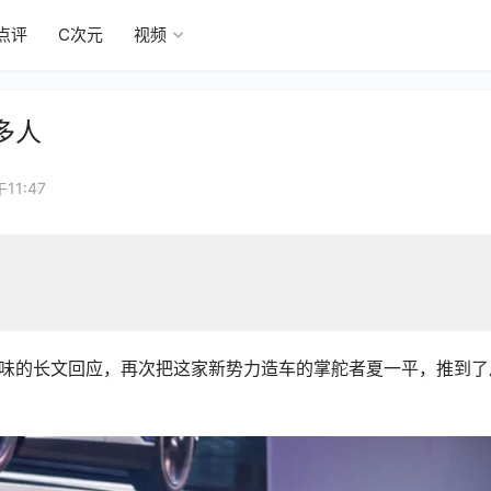
点评
C次元
视频
多人
11:47
。
”意味的长文回应，再次把这家新势力造车的掌舵者夏一平，推到了