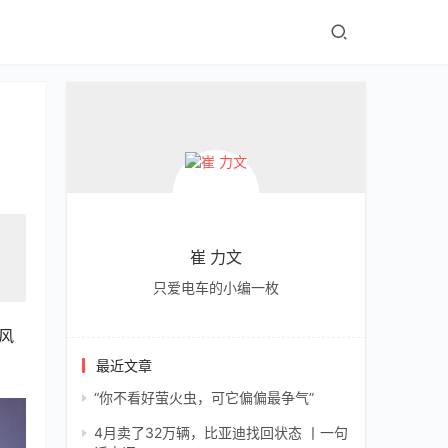
崔 力文
只爱电车的小编一枚
风
最近文章
“你不看好萤火虫，可它偏偏最争气”
4月卖了32万辆，比亚迪找回状态 丨一句