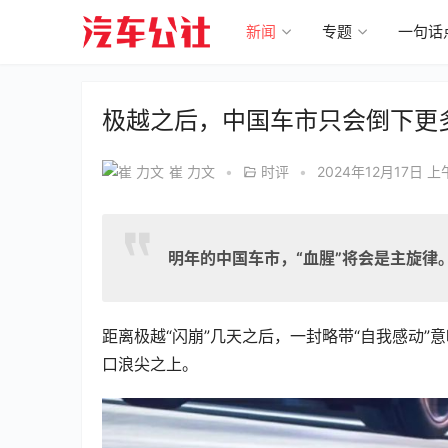
新闻
专题
一句话
极越之后，中国车市只会倒下更
崔 力文
•
时评
•
2024年12月17日 上午
明年的中国车市，“血腥”将会是主旋律
距离极越“闪崩”几天之后，一封略带“自我感动
口浪尖之上。