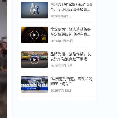
吉利7月热销25万辆连续5
个月同环比双增长极氪销
量同比翻倍，出口再破10
2026年8月3日
万
埃安要为年轻人造越级好
车定位超级纯电轿车盲猜
18万以上
2026年7月25日
品牌为船、战略作桨，长
安汽车破浪奔赴下半场
2026年7月16日
“从赛道到街道，雪铁龙闪
耀FE上海站”
2026年7月8日