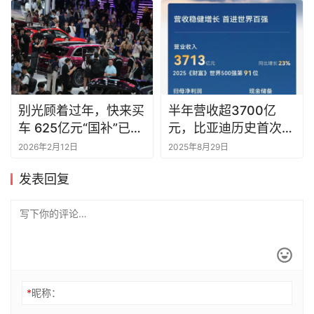
别光顾着过年，快来买
半年营收超3700亿
车 625亿元“国补”已经
元，比亚迪历史首次超
发放
越特斯拉
2026年2月12日
2025年8月29日
发表回复
*
昵称：