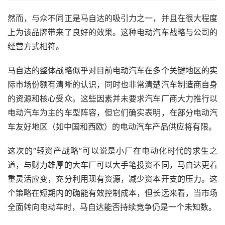
然而，与众不同正是马自达的吸引力之一，并且在很大程度
上为该品牌带来了良好的效果。这种电动汽车战略与公司的
经营方式相符。
马自达的整体战略似乎对目前电动汽车在多个关键地区的实
际市场份额有清晰的认识，同时也非常清楚汽车制造商自身
的资源和核心受众。这些因素并未要求汽车厂商大力推行以
电动汽车为主的车型阵容，但它们确实表明，在部分电动汽
车友好地区（如中国和西欧）的电动汽车产品供应将有限。
这次的“轻资产战略”可以说是小厂在电动化时代的求生之
道，与财力雄厚的大车厂可以大手笔投资不同，马自达更着
重灵活应变，充分利用现有资源，减少资本开支的压力。这
个策略在短期内的确能有效控制成本，但长远来看，当市场
全面转向电动车时，马自达能否持续竞争仍是一个未知数。