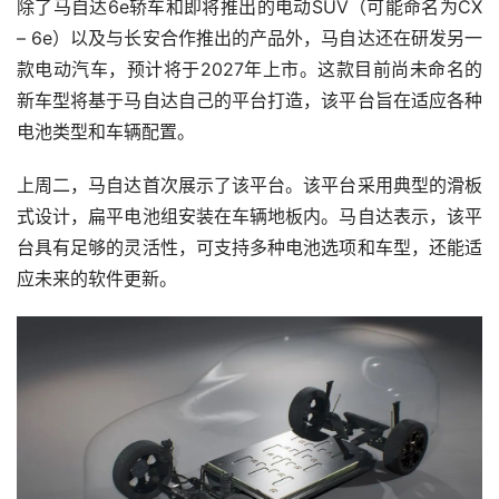
除了马自达6e轿车和即将推出的电动SUV（可能命名为CX 
– 6e）以及与长安合作推出的产品外，马自达还在研发另一
款电动汽车，预计将于2027年上市。这款目前尚未命名的
新车型将基于马自达自己的平台打造，该平台旨在适应各种
电池类型和车辆配置。
上周二，马自达首次展示了该平台。该平台采用典型的滑板
式设计，扁平电池组安装在车辆地板内。马自达表示，该平
台具有足够的灵活性，可支持多种电池选项和车型，还能适
应未来的软件更新。