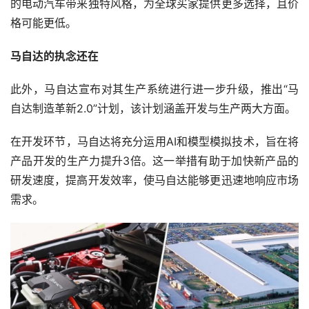
的电动汽车带来独特风格，为全球买家提供更多选择，且价
格可能更低。
马自达的执念还在
此外，马自达宣布对其生产系统进行进一步升级，推出“马
自达制造革新2.0”计划，该计划涵盖开发与生产两大方面。
在开发环节，马自达将充分运用AI和模型模拟技术，旨在将
产品开发的生产力提升3倍。这一举措有助于加快新产品的
研发速度，提高开发效率，使马自达能够更迅速地响应市场
需求。