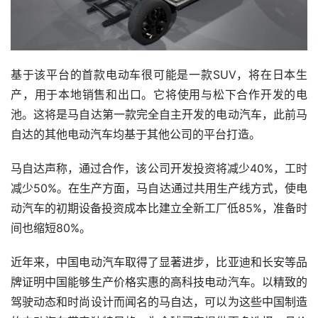
基于该平台的首款电动车很可能是一款SUV，将在日本生
产，用于本地销售和出口。它将使用与松下合作开发的电
池。这将是马自达第一款完全自主开发的电动汽车，此前马
自达的其他电动汽车均基于其他公司的平台打造。
马自达声称，通过合作，该公司开发投资将减少40%，工时
减少50%。在生产方面，马自达通过共用生产线方式，使电
动汽车的初期设备投资成本比建立全新工厂低85%，准备时
间也缩短80%。
近年来，中国电动汽车取得了显著进步，比亚迪和长安等品
牌证明中国能够生产价格实惠的高科技电动汽车。以精致的
驾驶动态和时尚设计而闻名的马自达，可以为这些中国制造