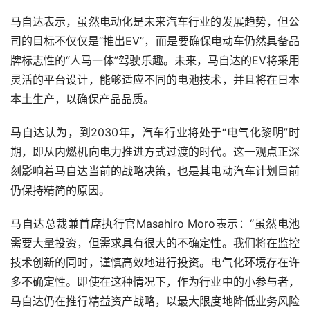
马自达表示，虽然电动化是未来汽车行业的发展趋势，但公
司的目标不仅仅是“推出EV”，而是要确保电动车仍然具备品
牌标志性的“人马一体”驾驶乐趣。未来，马自达的EV将采用
灵活的平台设计，能够适应不同的电池技术，并且将在日本
本土生产，以确保产品品质。
马自达认为，到2030年，汽车行业将处于“电气化黎明”时
期，即从内燃机向电力推进方式过渡的时代。这一观点正深
刻影响着马自达当前的战略决策，也是其电动汽车计划目前
仍保持精简的原因。
马自达总裁兼首席执行官Masahiro Moro表示：“虽然电池
需要大量投资，但需求具有很大的不确定性。我们将在监控
技术创新的同时，谨慎高效地进行投资。电气化环境存在许
多不确定性。即使在这种情况下，作为行业中的小参与者，
马自达仍在推行精益资产战略，以最大限度地降低业务风险