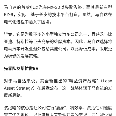
马自达的首款电动汽车MX-30以失败告终，而其最新车型
EZ-6，实际上基于长安的技术平台打造。显然，马自达在
电气化进程中陷入了困境。
毕竟，它是为数不多的小型独立汽车公司之一，且缺乏与比
亚迪、特斯拉等巨头竞争的雄厚资本。因此，马自达选择将
电动汽车开发业务外包给其他公司，以此降低成本，采取更
为稳健的发展策略。
先靠队友帮忙做EV
对于马自达来说，其全新推出的“精益资产战略”（Lean 
Asset Strategy）在最近公布，这一战略体现了马自达的发
展新思路。
该战略的核心是让公司进行“瘦身”，将效率、灵活性和速度
置于优先地位，以此满足未来软件开发的需求，同时减少对