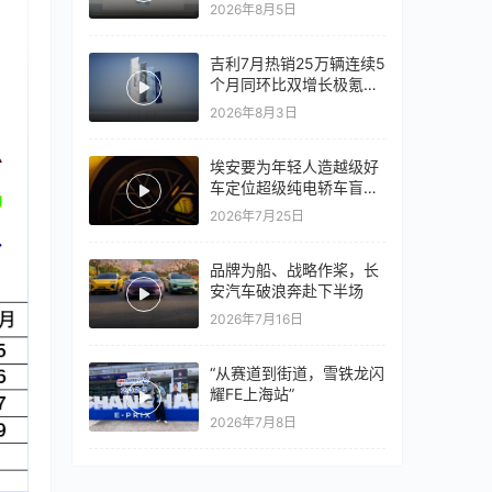
竞争激烈，上汽通用有信
2026年8月5日
心再战一局
吉利7月热销25万辆连续5
个月同环比双增长极氪销
量同比翻倍，出口再破10
2026年8月3日
万
埃安要为年轻人造越级好
车定位超级纯电轿车盲猜
18万以上
2026年7月25日
品牌为船、战略作桨，长
安汽车破浪奔赴下半场
2026年7月16日
“从赛道到街道，雪铁龙闪
耀FE上海站”
2026年7月8日