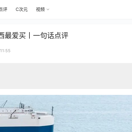
点评
C次元
视频
巴西最爱买丨一句话点评
1:55