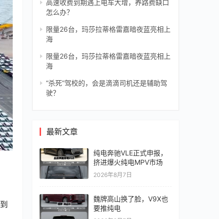
高速收费到期遇上电车大增，养路费缺口
怎么办？
限量26台，玛莎拉蒂格雷嘉暗夜蓝亮相上
海
限量26台，玛莎拉蒂格雷嘉暗夜蓝亮相上
海
“杀死”驾校的，会是滴滴司机还是辅助驾
驶？
最新文章
纯电奔驰VLE正式申报，
挤进爆火纯电MPV市场
2026年8月7日
魏牌高山换了脸，V9X也
到 
要推纯电