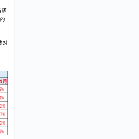
万辆
口的
成对
万