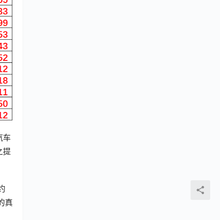
汽车
之提
约
的真