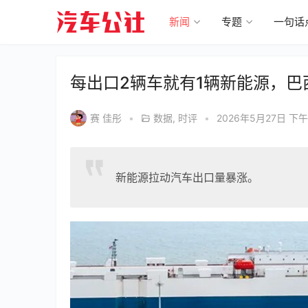
新闻
专题
一句话
每出口2辆车就有1辆新能源，
赛 佳彤
•
数据
,
时评
•
2026年5月27日 下午1
新能源拉动汽车出口量暴涨。