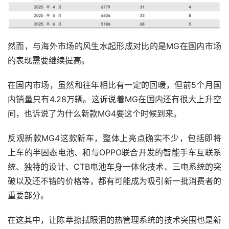
然而，与海外市场的风生水起形成对比的是MG在国内市场
的表现需要继续提高。
在国内市场，虽然和往年相比有一定的回暖，但前5个月国
内销量只有4.28万辆。这诉说着MG在国内还有很大上升空
间，也诉说了为什么新款MG4要这个时候到来。
反观新款MG4这款新车，整体上亮点确实不少，包括即将
上车的半固态电池、和与OPPO联合开发的智能手车互联系
统、独特的设计、CTB电池车身一体化技术、三电系统的突
破以及还不错的价格等，都有可能成为吸引新一批消费者的
重要部分。
在这其中，让陈萃擦拭眼泪的热管理系统的技术突围也是新