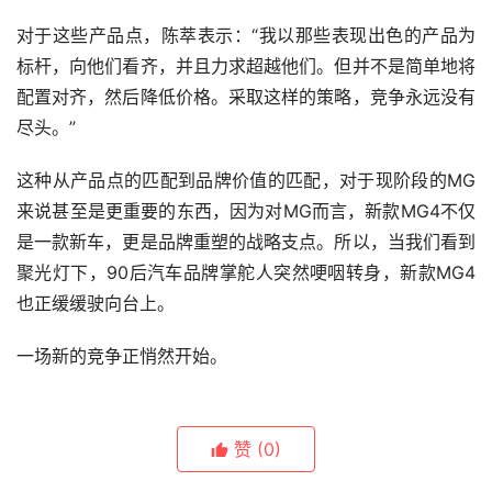
对于这些产品点，陈萃表示：“我以那些表现出色的产品为
标杆，向他们看齐，并且力求超越他们。但并不是简单地将
配置对齐，然后降低价格。采取这样的策略，竞争永远没有
尽头。”
这种从产品点的匹配到品牌价值的匹配，对于现阶段的MG
来说甚至是更重要的东西，因为对MG而言，新款MG4不仅
是一款新车，更是品牌重塑的战略支点。所以，当我们看到
聚光灯下，90后汽车品牌掌舵人突然哽咽转身，新款MG4
也正缓缓驶向台上。
一场新的竞争正悄然开始。
赞
(0)