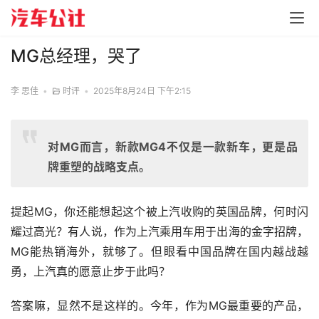
MG总经理，哭了
李 思佳
•
时评
•
2025年8月24日 下午2:15
对MG而言，新款MG4不仅是一款新车，更是品
牌重塑的战略支点。
提起MG，你还能想起这个被上汽收购的英国品牌，何时闪
耀过高光？有人说，作为上汽乘用车用于出海的金字招牌，
MG能热销海外，就够了。但眼看中国品牌在国内越战越
勇，上汽真的愿意止步于此吗？
答案嘛，显然不是这样的。今年，作为MG最重要的产品，