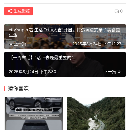
生成海报
0
city’super超·生活 “city大吉”开启，打造沉浸式亲子美食嘉
年华
上一篇
2025年8月24日 下午12:27
【一周车话】“活下去是最重要的”
2025年8月24日 下午2:30
下一篇
猜你喜欢