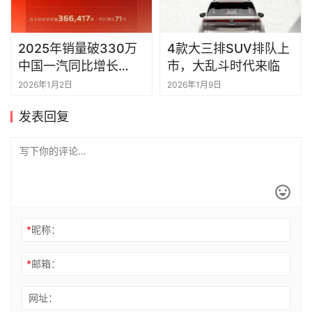
2025年销量破330万
4款大三排SUV排队上
中国一汽同比增长
市，大乱斗时代来临
3.2%！
2026年1月2日
2026年1月9日
发表回复
*
昵称：
*
邮箱：
网址：