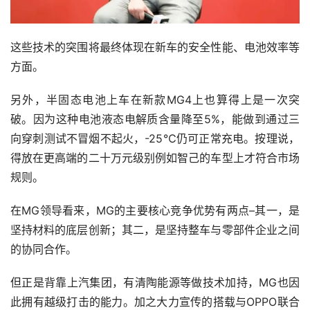
这些技术的突围将最终体现在新车的安全性能、电池效率等
方面。
另外，半固态电池上车在新款MG4上也算得上是一次突
破。因为这种电池液态电解质含量降至5%，能做到通过三
向穿刺测试不冒烟不起火，-25℃仍可正常充电。按理说，
得放在更高端的二十万元级别例如智己的车型上才符合市场
规则。
在MG领导看来，MG的主要核心竞争优势有两点–其一，是
坚持材料的底层创新；其二，是坚持整车与零部件企业之间
的协同合作。
但正是背靠上汽集团，有清陶能源等做技术加持，MG也因
此拥有越级打击的能力。加之大力宣传的搭载与OPPO联合