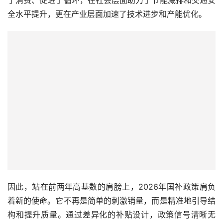
了消费、促进了循环，在社会层面助力了节能减排和交通安
全水平提升，更在产业层面加速了技术进步和产能优化。
因此，站在前两年高基数的肩膀上，2026年国补政策肩负
着新的使命。它不再是简单的刺激销量，而是精准地引导结
构和提升质量。通过差异化的补贴设计，政策信号清晰无
比：鼓励消费者追求更高品质、更高技术含量的汽车，推动
车企将竞争重点从价格战转向价值战。