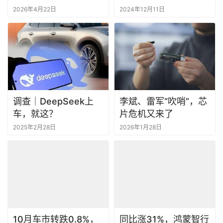
调查｜DeepSeek上
李斌、雷军“吹哨”，芯
车，就这？
片危机又来了
2025年2月28日
2026年1月28日
10月车市转跌0.8%，
同比涨31%，鸿蒙智行
比亚迪吉利稳坐冠亚军
上月销售28212辆