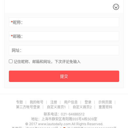
*
昵称：
*
邮箱：
网址：
记住昵称、邮箱和网址，下次评论免输入
提交
专题
我的帐号
注册
用户信息
登录
示例页面
第三方帐号登录
自定义首页1
自定义首页2
重置密码
联系电话：021-64686512
地址：上海市静安区寿阳路555号A栋509室
© 2017 www.iautodaily.com All Rights Reserved.