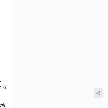
工
5万
塞格