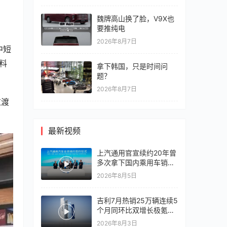
魏牌高山换了脸，V9X也
要推纯电
2026年8月7日
中短
料
拿下韩国，只是时间问
题？
2026年8月7日
过渡
最新视频
上汽通用官宣续约20年曾
多次拿下国内乘用车销冠
竞争激烈，上汽通用有信
2026年8月5日
心再战一局
吉利7月热销25万辆连续5
个月同环比双增长极氪销
量同比翻倍，出口再破10
2026年8月3日