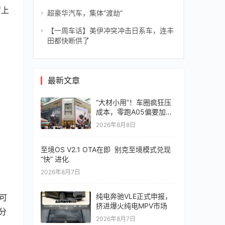
蒙上
超豪华汽车，集体“渡劫”
【一周车话】美伊冲突冲击日系车，连丰
田都快断供了
最新文章
“大材小用”！车圈疯狂压
成本，零跑A05偏要加价
值
2026年8月8日
至境OS V2.1 OTA在即 别克至境模式兑现
“快” 进化
2026年8月7日
纯电奔驰VLE正式申报，
可
挤进爆火纯电MPV市场
分
2026年8月7日