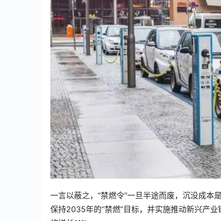
一言以蔽之，“禁燃令”一旦半途而废，沉没成本是
保持2035年的“禁燃”目标，并实施推动新兴产