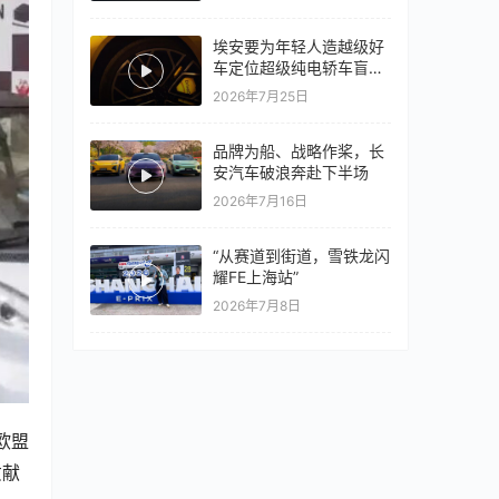
万
埃安要为年轻人造越级好
车定位超级纯电轿车盲猜
18万以上
2026年7月25日
品牌为船、战略作桨，长
安汽车破浪奔赴下半场
2026年7月16日
“从赛道到街道，雪铁龙闪
耀FE上海站”
2026年7月8日
欧盟
贡献