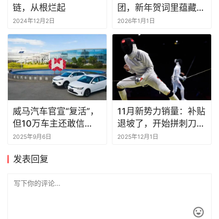
链，从根烂起
团，新年贺词里蕴藏了
哪些与用户同行的深情
2024年12月2日
2026年1月1日
告白
威马汽车官宣“复活”，
11月新势力销量：补贴
但10万车主还敢信
退坡了，开始拼刺刀丨
吗？
一句话点评
2025年9月6日
2025年12月1日
发表回复