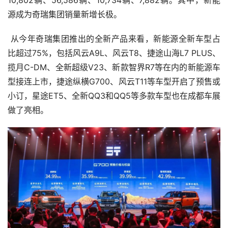
10,802辆、56,586辆、10,734辆、7,882辆。其中，新能
源成为奇瑞集团销量新增长极。
 从今年奇瑞集团推出的全新产品来看，新能源全新车型占
比超过75%，包括风云A9L、风云T8、捷途山海L7 PLUS、
揽月C-DM、全新超级V23、新款智界R7等在内的新能源车
型接连上市，捷途纵横G700、风云T11等车型开启了预售或
小订，星途ET5、全新QQ3和QQ5等多款车型也在成都车展
做了亮相。