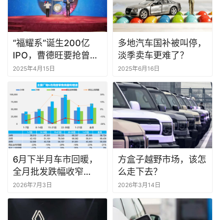
“福耀系”诞生200亿
多地汽车国补被叫停，
IPO，曹德旺要抢曾毓
淡季卖车更难了？
群的生意
2025年4月15日
2025年6月16日
6月下半月车市回暖，
方盒子越野市场，该怎
全月批发跌幅收窄
么走下去？
至-4%
2026年7月3日
2026年3月14日