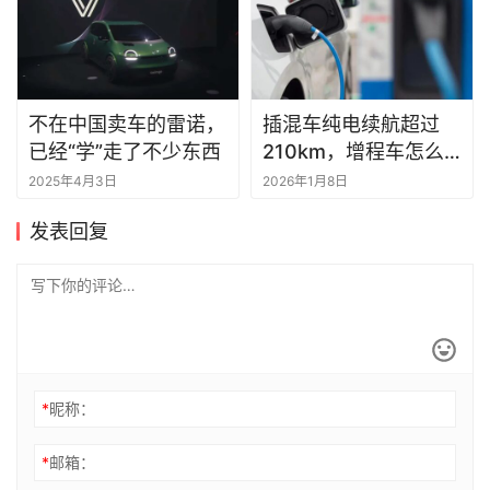
不在中国卖车的雷诺，
插混车纯电续航超过
已经“学”走了不少东西
210km，增程车怎么
办？
2025年4月3日
2026年1月8日
发表回复
*
昵称：
*
邮箱：