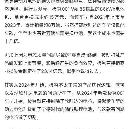
但更换动力电池的损失规模突破临界点，法律索赔便成为必
然选择。据行业测算，极氪001 We 86搭载的86kWh电池
包，单台更换成本约15万元，而该车型自2021年上市至
2023年，累计销量超8万辆，虽然搭载欣旺达的车型仅低配
车款，但至少也有近万辆车需更换电池，就这个成本也需要
十几亿。
再加上因为电芯质量问题导致的“零自燃”终结，被动打乱产
品研发和上市节奏，和后续产生的负面效应，极氪直接把商
业损失金额定在了23.14亿元，似乎也说得过去。
其实从2024年开始，极氪不太正常的产品迭代逻辑，就可
以发现欣旺达电芯的问题所在了。从2024年新款极氪001
车型开始，极氪就直接剔除了欣旺达的电芯，将起步车型的
动力电池升级到了宁德时代的磷酸铁锂电池，与这款有问题
的电芯做了切割。