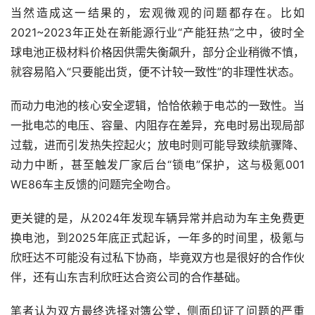
当然造成这一结果的，宏观微观的问题都存在。比如
2021~2023年正处在新能源行业“产能狂热”之中，彼时全
球电池正极材料价格因供需失衡飙升，部分企业稍微不慎，
就容易陷入“只要能出货，便不计较一致性”的非理性状态。
而动力电池的核心安全逻辑，恰恰依赖于电芯的一致性。当
一批电芯的电压、容量、内阻存在差异，充电时易出现局部
过载，进而引发热失控起火；放电时则可能导致续航骤降、
动力中断，甚至触发厂家后台“锁电”保护，这与极氪001 
WE86车主反馈的问题完全吻合。
更关键的是，从2024年发现车辆异常并启动为车主免费更
换电池，到2025年底正式起诉，一年多的时间里，极氪与
欣旺达不可能没有过私下协商，毕竟双方也是很好的合作伙
伴，还有山东吉利欣旺达合资公司的合作基础。
笔者认为双方最终选择对簿公堂，侧面印证了问题的严重