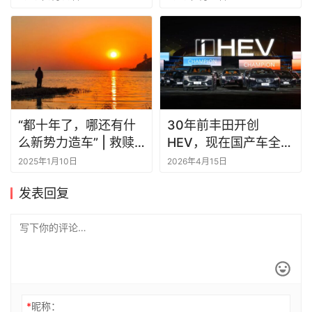
“都十年了，哪还有什
30年前丰田开创
么新势力造车” | 救赎
HEV，现在国产车全都
2024
一拥而上
2025年1月10日
2026年4月15日
发表回复
*
昵称：