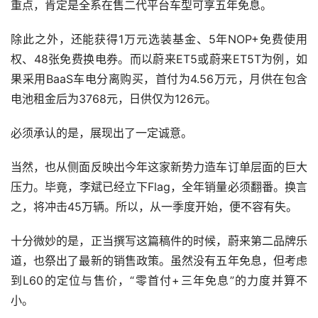
重点，肯定是全系在售二代平台车型可享五年免息。
除此之外，还能获得1万元选装基金、5年NOP+免费使用
权、48张免费换电券。而以蔚来ET5或蔚来ET5T为例，如
果采用BaaS车电分离购买，首付为4.56万元，月供在包含
电池租金后为3768元，日供仅为126元。 
必须承认的是，展现出了一定诚意。
当然，也从侧面反映出今年这家新势力造车订单层面的巨大
压力。毕竟，李斌已经立下Flag，全年销量必须翻番。换言
之，将冲击45万辆。所以，从一季度开始，便不容有失。
十分微妙的是，正当撰写这篇稿件的时候，蔚来第二品牌乐
道，也祭出了最新的销售政策。虽然没有五年免息，但考虑
到L60的定位与售价，“零首付+三年免息”的力度并算不
小。