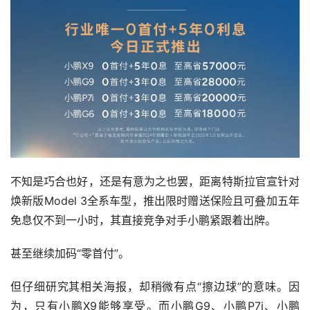
不知是巧合也好，还是有意为之也罢，距离特斯拉官宣针对
焕新版Model 3全系车型，推出限时赠送保险且可叠加五年
免息仅不到一小时，其直接竞争对手小鹏紧跟着出牌。
甚至继续加码“零首付”。
但仔细研究其相关海报，却稍微有点“擦边球”的意味。因
为，只有小鹏X9能够享受。而小鹏G9、小鹏P7i、小鹏