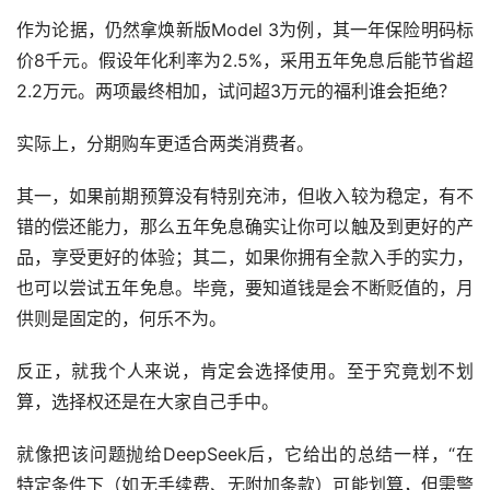
作为论据，仍然拿焕新版Model 3为例，其一年保险明码标
价8千元。假设年化利率为2.5%，采用五年免息后能节省超
2.2万元。两项最终相加，试问超3万元的福利谁会拒绝？
实际上，分期购车更适合两类消费者。
其一，如果前期预算没有特别充沛，但收入较为稳定，有不
错的偿还能力，那么五年免息确实让你可以触及到更好的产
品，享受更好的体验；其二，如果你拥有全款入手的实力，
也可以尝试五年免息。毕竟，要知道钱是会不断贬值的，月
供则是固定的，何乐不为。
反正，就我个人来说，肯定会选择使用。至于究竟划不划
算，选择权还是在大家自己手中。
就像把该问题抛给DeepSeek后，它给出的总结一样，“在
特定条件下（如无手续费、无附加条款）可能划算，但需警