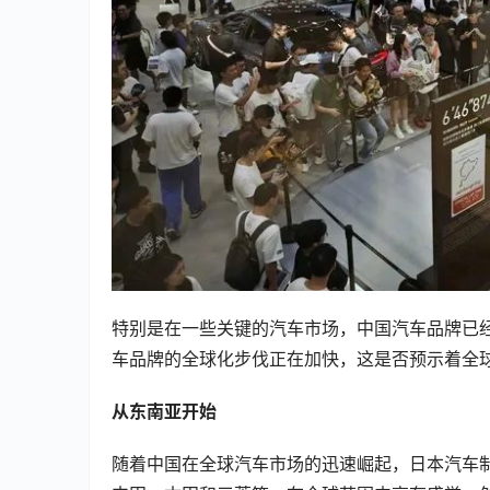
特别是在一些关键的汽车市场，中国汽车品牌已经
车品牌的全球化步伐正在加快，这是否预示着全
从东南亚开始
随着中国在全球汽车市场的迅速崛起，日本汽车