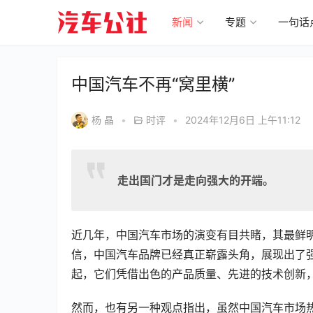
新闻
专题
一句话
中国汽车不再“窝里横”
杨 晶
•
时评
•
2024年12月6日 上午11:12
走出国门才是走向强大的开端。
近几年，中国汽车市场的演变有目共睹，其最鲜
信，中国汽车品牌已经真正崭露头角，展现出了
起，它们凭借出色的产品质量、先进的技术创新
然而，也有另一种观点指出，虽然中国汽车市场