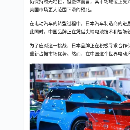
仍保持领先地位，但整体而言，其市场地位正受
美国市场更大范围下滑的预兆。
在电动汽车的转型过程中，日本汽车制造商的进
此同时，中国品牌正在凭借尖端电池技术和智能
为了应对这一挑战，日本品牌正在积极寻求合作
重新占据市场优势。然而，在中国这个世界电动