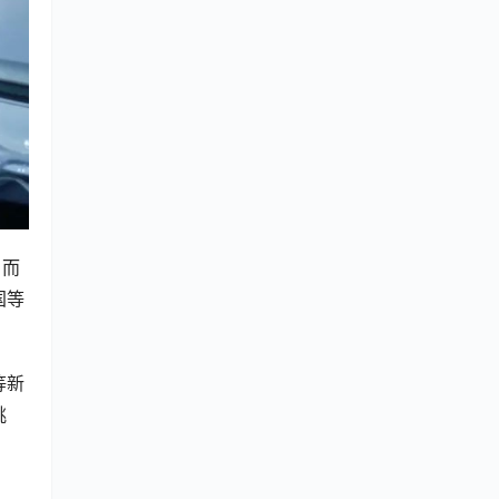
。而
国等
等新
挑