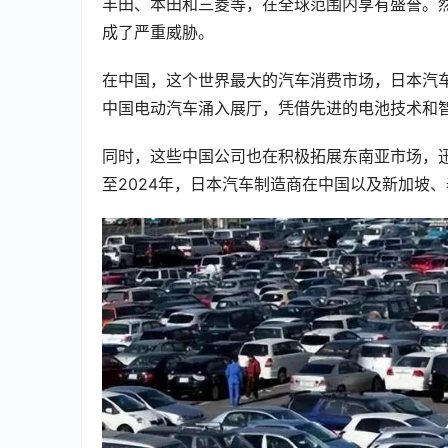
丰田、本田和三菱等，在全球范围内享有盛誉。
成了严重威胁。
在中国，这个世界最大的汽车消费市场，日本汽
中国电动汽车涌入展厅，凭借先进的电池技术和
同时，这些中国公司也在积极拓展东南亚市场，迅
至2024年，日本汽车制造商在中国以及新加坡