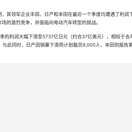
期，其领军企业丰田、日产和本田在最近一个季度均遭遇了利润
市场的激烈竞争，并面临向电动汽车转型的挑战。
季的利润大幅下滑至5737亿日元（约合37亿美元），相较于去
少。与此同时，日产因销量下滑而计划裁员9,000人，本田则报告