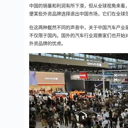
中国的销量和利润有所下滑，但从全球视角来看
便某些外资品牌选择退出中国市场，它们在全球
在这两种截然不同的声音中，关于中国汽车产业
不仅限于国内。国外的汽车行业观察家们也开始
外资品牌的忧虑。