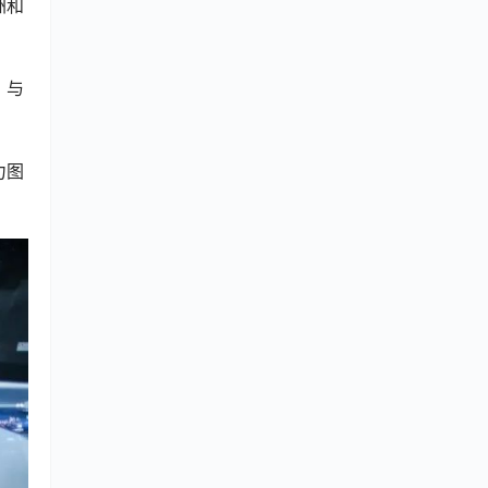
洲和
。与
力图