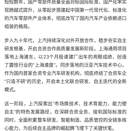
短短数年，国产零部件质量全面对标国际标准，国产化率实
现跨越式提升，从零起步搭建起中国第一代现代化、标准化
的汽车零部件产业体系，彻底改写了国内汽车产业依赖进口
组装的格局。
步入九十年代，上汽持续深化对外开放合作，稳步夯实自主
研发根基，开启合资合作高质量发展新阶段。上海通用项目
落地上海浦东，以23个月极速建厂出车的亮眼成绩，创造
了震惊行业的“上海速度”。同步落地的泛亚汽车技术中心，
作为国内首家合资专业汽车研发机构，彻底终结了合资车企
“只造不研”的历史，开启本土化联合研发、自主迭代的全新
模式。
这一阶段，上汽探索出“市场换技术、技术育能力、能力塑
自主”的特色发展路径，在深耕合资业务、接轨国际标准的
同时，全面积累整车研发、智能制造、品质管控的全链条核
心能力，为后续自主品牌的崛起腾飞埋下了关键伏笔。