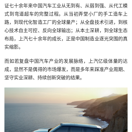
证七十余年来中国汽车工业从无到有、从弱到强、从代工模
式到弯道超车的完整过程。从当初弄堂小厂的手工造车上
路，到现代化智造工厂的全球量产；从全盘技术引进，到核
心技术自主可控、反向全球输出；从本土深耕，到全球生态
布局，上汽七十余年的成长，正是中国制造业逐光突围的真
实缩影。
而如若复盘中国汽车产业的发展脉络，上汽亿级体量的达
成，显然不是偶得的市场爆发，而是多年来踩准产业周期、
坚守实业深耕、持续创新突破的结果。