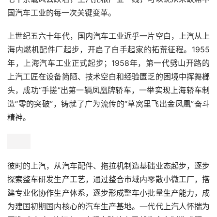
国汽车工业的每一次关键变革。
上世纪五六十年代，国内汽车工业近乎一片空白，上汽从上
海内燃机配件厂起步，开启了白手起家的拓荒征程。1955
年，上海汽车工业正式起步；1958年，第一代劈山开路的
上汽工匠在设备简陋、技术空白和经验匮乏的困境中挥舞榔
头，成功“手搓”出第一辆凤凰牌轿车，一举实现上海轿车制
造“零的突破”，铸就了广为流传的“草窝里飞出金凤凰”奋斗
精神。
彼时的上汽，从汽车配件、拖拉机制造基础业态起步，逐步
探索整车研发生产工艺，通过整合市域内零散小微工厂，搭
建专业化协作生产体系，逐步形成整车小批量生产能力，成
为建国初期国内核心的汽车生产基地。一代代上汽人怀揣为