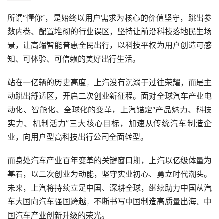
所谓“懂你”，是始终以用户需求为核心的价值坚守，跳出参
数内卷、配置堆砌的行业误区，坚持让前沿科技落地民生场
景，让高端智能普惠全民出行，以科技平权为用户创造可感
知、可体验、可信赖的美好出行生活。
站在一亿辆的历史高度，上汽没有沉溺于过往荣耀，而是主
动跳出舒适区，开启二次创业新征程。面对全球汽车产业电
动化、智能化、全球化的变革，上汽锚定“产品魅力、科技
实力、机制活力”三大核心目标，加速从传统汽车制造企
业，向用户型高科技出行公司全面转型。
而身处汽车产业百年变革的关键窗口期，上汽以亿级体量为
基石，以二次创业为动能，坚守实业初心、勇立时代潮头。
未来，上汽将持续立足中国、深耕全球，继续助力中国从汽
车大国向汽车强国跨越，不断书写中国制造高质量出海、中
国汽车产业创新升级的荣光。