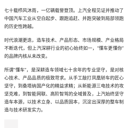
七十载栉风沐雨，一亿辆载誉登顶。上汽全程见证并推动了
中国汽车工业从空白起步、跟跑追赶、并跑突破到局部领跑
的历史性跨越。
时代浪潮更迭，造车技术、产品形态、市场规模、产业格局
不断迭代，但上汽深耕行业的初心始终如一，“懂车更懂你”
的品牌内核从未改变。
所谓“懂车”，是深耕造车领域七十余年的专业坚守，是对核
心技术、产品品质的极致苛求。从手工敲打凤凰轿车的匠心
坚守，到桑塔纳国产化的精益求精；从新能源三电技术的攻
坚克难，到智能网联、高阶智驾的全域普及，上汽始终坚守
造车本源，以技术立身、以品质固本，沉淀出深厚的整车制
造与技术研发实力。