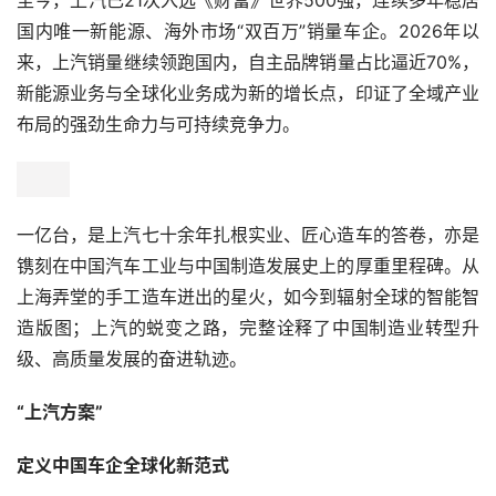
国内唯一新能源、海外市场“双百万”销量车企。2026年以
来，上汽销量继续领跑国内，自主品牌销量占比逼近70%，
新能源业务与全球化业务成为新的增长点，印证了全域产业
布局的强劲生命力与可持续竞争力。
一亿台，是上汽七十余年扎根实业、匠心造车的答卷，亦是
镌刻在中国汽车工业与中国制造发展史上的厚重里程碑。从
上海弄堂的手工造车迸出的星火，如今到辐射全球的智能智
造版图；上汽的蜕变之路，完整诠释了中国制造业转型升
级、高质量发展的奋进轨迹。
“上汽方案”
定义中国车企全球化新范式