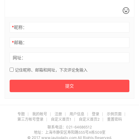
*
昵称：
*
邮箱：
网址：
记住昵称、邮箱和网址，下次评论免输入
提交
专题
我的帐号
注册
用户信息
登录
示例页面
第三方帐号登录
自定义首页1
自定义首页2
重置密码
联系电话：021-64686512
地址：上海市静安区寿阳路555号A栋509室
© 2017 www.iautodaily.com All Rights Reserved.