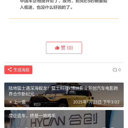
赞
(0)
生成海报
0
陆地猛士遇深海蛟龙！猛士科技x博纳影业开创汽车电影跨
界合作新纪元
上一篇
2025年1月23日 下午3:02
房企造车，终是一地鸡毛