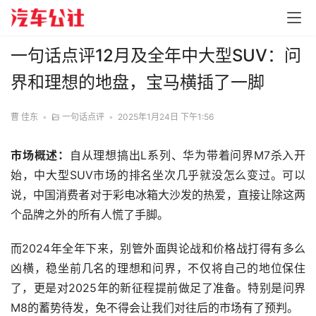
一句话点评12月及全年中大型SUV：问
界和理想的地盘，宝马横插了一脚
曹 佳东
•
一句话点评
•
2025年1月24日 下午1:56
市场概述：
自从理想搞出L系列、华为带着问界M7杀入开
始，中大型SUV市场的排名坐次几乎就没怎么变过。可以
说，中国消费者对于彩电冰箱大沙发的热爱，直接让除这两
个品牌之外的所有人慌了手脚。
而2024年全年下来，别管外面舆论战和价格战打得有多么
凶横，稳坐前几名的理想和问界，不仅将自己的地位保住
了，更是对2025年的新征程提前做足了准备。特别是问界
M8的蓄势待发，免不得会让我们对往后的市场有了预判。