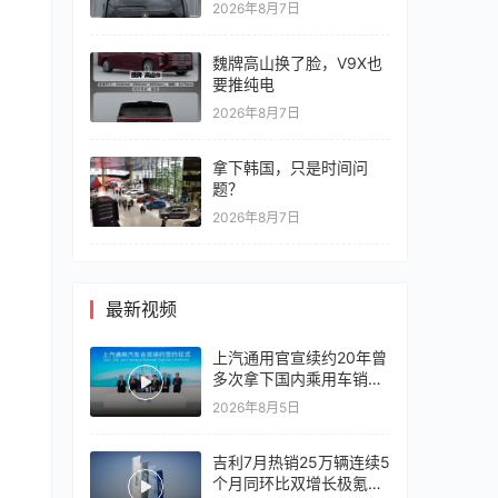
2026年8月7日
魏牌高山换了脸，V9X也
要推纯电
2026年8月7日
拿下韩国，只是时间问
题？
2026年8月7日
最新视频
上汽通用官宣续约20年曾
多次拿下国内乘用车销冠
竞争激烈，上汽通用有信
2026年8月5日
心再战一局
吉利7月热销25万辆连续5
个月同环比双增长极氪销