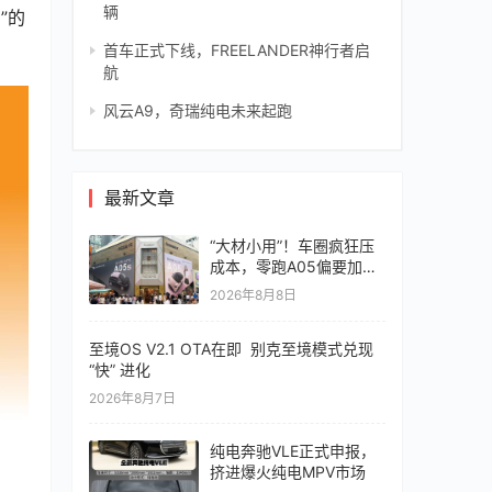
辆
”的
首车正式下线，FREELANDER神行者启
航
风云A9，奇瑞纯电未来起跑
最新文章
“大材小用”！车圈疯狂压
成本，零跑A05偏要加价
值
2026年8月8日
至境OS V2.1 OTA在即 别克至境模式兑现
“快” 进化
2026年8月7日
纯电奔驰VLE正式申报，
挤进爆火纯电MPV市场