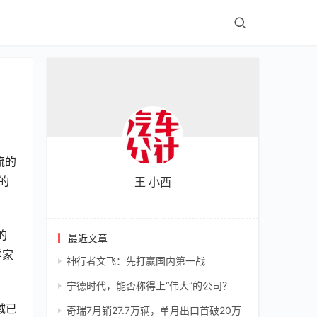
流的
的
王 小西
的
最近文章
学家
神行者文飞：先打赢国内第一战
宁德时代，能否称得上“伟大”的公司？
域已
奇瑞7月销27.7万辆，单月出口首破20万