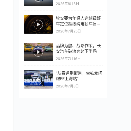
量同比翻倍，出口再破10
2026年8月3日
万
埃安要为年轻人造越级好
车定位超级纯电轿车盲猜
18万以上
2026年7月25日
品牌为船、战略作桨，长
安汽车破浪奔赴下半场
2026年7月16日
“从赛道到街道，雪铁龙闪
耀FE上海站”
2026年7月8日