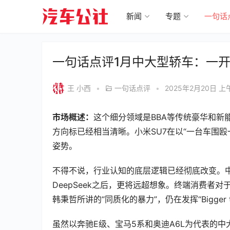
新闻
专题
一句话
一句话点评1月中大型轿车：一开
王 小西
•
一句话点评
•
2025年2月20日 上午
市场概述：
这个细分领域是BBA等传统豪华和新能
方向标已经相当清晰。小米SU7在以“一台车围殴
姿势。
不得不说，行业认知的底层逻辑已经彻底改变。
DeepSeek之后，更将远超想象。终端消费
韩秉哲所讲的“同质化的暴力”，仍在发挥“Bigger th
虽然以奔驰E级、宝马5系和奥迪A6L为代表的