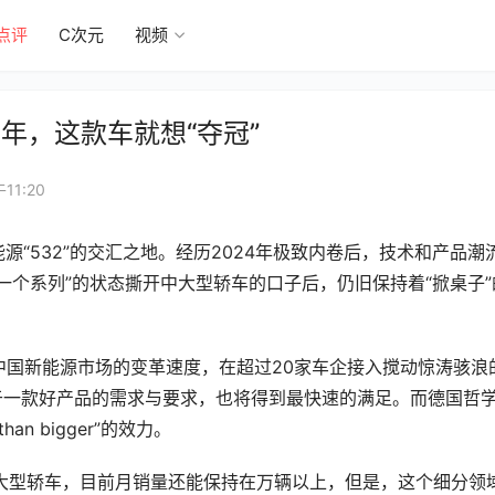
点评
C次元
视频
年，这款车就想“夺冠”
11:20
源“532”的交汇之地。经历2024年极致内卷后，技术和产品潮
一个系列”的状态撕开中大型轿车的口子后，仍旧保持着“掀桌子”
中国新能源市场的变革速度，在超过20家车企接入搅动惊涛骇浪
者对于一款好产品的需求与要求，也将得到最快速的满足。而德国哲
an bigger”的效力。
中大型轿车，目前月销量还能保持在万辆以上，但是，这个细分领