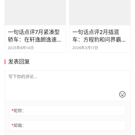
一句话点评7月紧凑型
一句话点评2月插混
轿车：在轩逸朗逸速腾
车：方程豹和问界霸占
面前，小鹏MONA
冠亚军
2025年8月14日
2026年3月17日
M03还是个弟弟
发表回复
*
昵称：
*
邮箱：