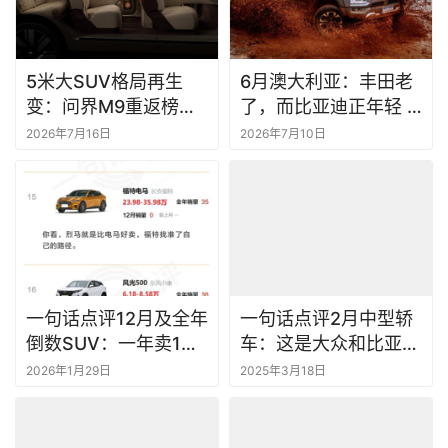
5米大SUV格局再生
6月澳大利亚：丰田老
变：问界M9重返榜
了，而比亚迪正年轻 |
首，蔚来暗中夺冠丨一
一句话点评
2026年7月16日
2026年7月10日
句话点评
一句话点评12月及全年
一句话点评2月中型轿
倒数SUV：一年卖1
车：这是大众和比亚迪
辆，也算“神车”了
之间的战争
2026年1月29日
2025年3月18日