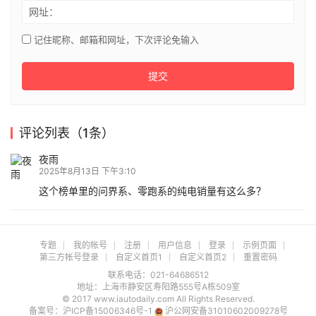
网址：
记住昵称、邮箱和网址，下次评论免输入
提交
评论列表（1条）
夜雨
2025年8月13日 下午3:10
这个榜单里的问界系、零跑系的纯电销量有这么多？
专题
我的帐号
注册
用户信息
登录
示例页面
第三方帐号登录
自定义首页1
自定义首页2
重置密码
联系电话：021-64686512
地址：上海市静安区寿阳路555号A栋509室
© 2017 www.iautodaily.com All Rights Reserved.
备案号：
沪ICP备15006346号-1
沪公网安备31010602009278号