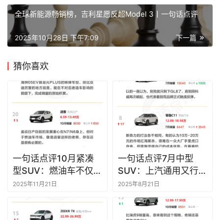
全球新能源畅销榜，吉利星愿反超Model 3丨一句话点评
2025年10月28日 下午7:09
下一篇
猜你喜欢
一句话点评10月紧凑
一句话点评7月中型
型SUV：燃油车不仅没
SUV：上汽通用又行
有死，居然还愈战越勇
了？
2025年11月21日
2025年8月21日
了