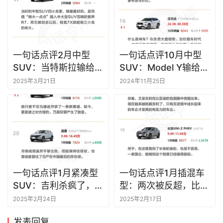
一句话点评2月中型
一句话点评10月中型
SUV：当特斯拉输给零
SUV：Model Y输给三
跑，华为乾崑智驾却成
款比亚迪
2025年3月21日
2024年11月25日
了大赢家
一句话点评1月紧凑型
一句话点评1月插混车
SUV：吉利杀疯了，紧
型：两次被反超，比亚
跟其后的居然是丰田和
迪终于遇到对手
2025年2月24日
2025年2月17日
本田
发表回复