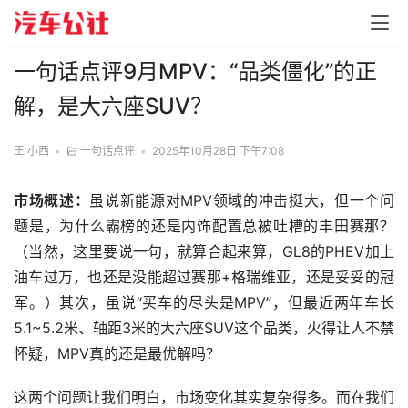
一句话点评9月MPV：“品类僵化”的正
解，是大六座SUV？
王 小西
•
一句话点评
•
2025年10月28日 下午7:08
市场概述：
虽说新能源对MPV领域的冲击挺大，但一个问
题是，为什么霸榜的还是内饰配置总被吐槽的丰田赛那？
（当然，这里要说一句，就算合起来算，GL8的PHEV加上
油车过万，也还是没能超过赛那+格瑞维亚，还是妥妥的冠
军。）其次，虽说“买车的尽头是MPV”，但最近两年车长
5.1~5.2米、轴距3米的大六座SUV这个品类，火得让人不禁
怀疑，MPV真的还是最优解吗？
这两个问题让我们明白，市场变化其实复杂得多。而在我们