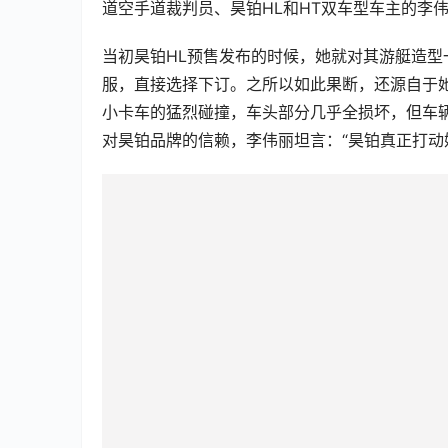
道空手道裁判员、昊铂HL和HT双车型车主的李
当初昊铂HL预售发布的时候，她就对其游艇造
服，直接选择下订。之所以如此果断，还源自于她
小卡车的猛烈碰撞，车头部分几乎全损坏，但车
对昊铂品牌的信赖，李伟丽坦言：“昊铂真正打动