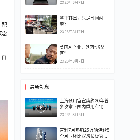
2026年8月7日
拿下韩国，只是时间问
题？
，配
2026年8月7日
概念
美国AI产业，跌落“斩杀
区”
、自
2026年8月7日
最新视频
上汽通用官宣续约20年曾
多次拿下国内乘用车销冠
竞争激烈，上汽通用有信
2026年8月5日
心再战一局
吉利7月热销25万辆连续5
个月同环比双增长极氪销