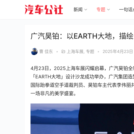
新闻
专题
一句话
广汽昊铂：以EARTH大地，描
曹 佳东
•
上海车展
,
专题
•
2025年4月23日
4月23日，2025上海车展闪耀启幕，广汽昊铂全
「EARTH大地」设计沙龙成功举办，广汽集团
国际跆拳道空手道裁判员、昊铂车主代表李伟丽
一场非凡的美学盛宴。