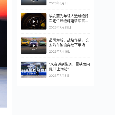
量同比翻倍，出口再破10
2026年8月3日
万
埃安要为年轻人造越级好
车定位超级纯电轿车盲猜
18万以上
2026年7月25日
品牌为船、战略作桨，长
安汽车破浪奔赴下半场
2026年7月16日
“从赛道到街道，雪铁龙闪
耀FE上海站”
2026年7月8日