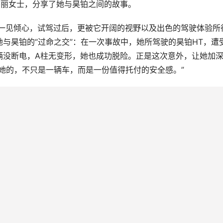
伟丽女士，分享了她与昊铂之间的故事。
型一见倾心，试驾过后，更被它开阔的视野以及出色的驾驶体验所
与昊铂的“过命之交”：在一次事故中，她所驾驶的昊铂HT，遭
辆没断电，A柱无变形，她也成功脱险。正是这次意外，让她加
她的，不只是一辆车，而是一份值得托付的安全感。”