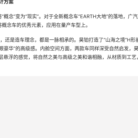
计方案 
概念”变为“现实”。对于全新概念车“EARTH大地”的落地，广
将概念车的优秀元素，应用在量产车型上。
言，还是造车理念，都是一脉相承的。昊铂打造了“山海之境”H形
眼豪华”的高级感。内舱空间方面，两款车同样深受自然启发，
层层悬浮的感觉，将自然之美与高级之美和谐相融，从材质到工艺