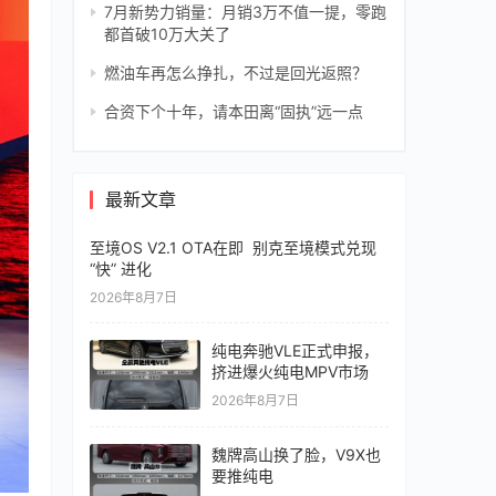
7月新势力销量：月销3万不值一提，零跑
都首破10万大关了
燃油车再怎么挣扎，不过是回光返照？
合资下个十年，请本田离“固执”远一点
最新文章
至境OS V2.1 OTA在即 别克至境模式兑现
“快” 进化
2026年8月7日
纯电奔驰VLE正式申报，
挤进爆火纯电MPV市场
2026年8月7日
魏牌高山换了脸，V9X也
要推纯电