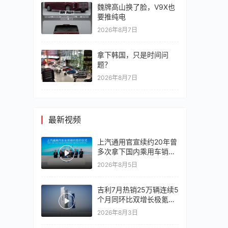
魏牌高山换了脸，V9X也
要推纯电
2026年8月7日
拿下韩国，只是时间问
题？
2026年8月7日
最新视频
上汽通用官宣续约20年曾
多次拿下国内乘用车销冠
竞争激烈，上汽通用有信
2026年8月5日
心再战一局
吉利7月热销25万辆连续5
个月同环比双增长极氪销
量同比翻倍，出口再破10
2026年8月3日
万