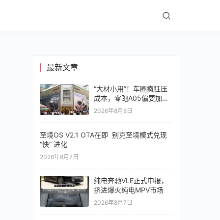
最新文章
“大材小用”！车圈疯狂压
成本，零跑A05偏要加价
值
2026年8月8日
至境OS V2.1 OTA在即 别克至境模式兑现
“快” 进化
2026年8月7日
纯电奔驰VLE正式申报，
挤进爆火纯电MPV市场
2026年8月7日