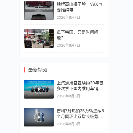
魏牌高山换了脸，V9X也
要推纯电
2026年8月7日
拿下韩国，只是时间问
题？
2026年8月7日
最新视频
上汽通用官宣续约20年曾
多次拿下国内乘用车销冠
竞争激烈，上汽通用有信
2026年8月5日
心再战一局
吉利7月热销25万辆连续5
个月同环比双增长极氪销
量同比翻倍，出口再破10
2026年8月3日
万