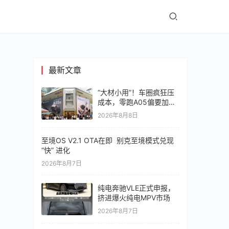
最新文章
“大材小用”！车圈疯狂压
成本，零跑A05偏要加价
值
2026年8月8日
至境OS V2.1 OTA在即 别克至境模式兑现
“快” 进化
2026年8月7日
纯电奔驰VLE正式申报，
挤进爆火纯电MPV市场
2026年8月7日