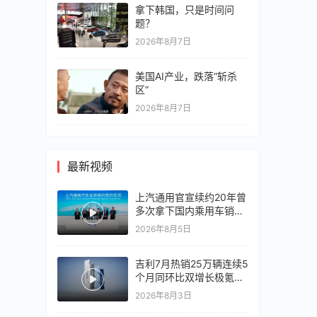
拿下韩国，只是时间问
题？
2026年8月7日
美国AI产业，跌落“斩杀
区”
2026年8月7日
最新视频
上汽通用官宣续约20年曾
多次拿下国内乘用车销冠
竞争激烈，上汽通用有信
2026年8月5日
心再战一局
吉利7月热销25万辆连续5
个月同环比双增长极氪销
量同比翻倍，出口再破10
2026年8月3日
万