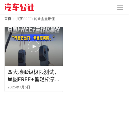
首页
岚图FREE+的含金量谁懂
四大地狱级极限测试，
岚图FREE+皆轻松拿
捏，“开着它出门，安
2025年7月5日
全感满满”