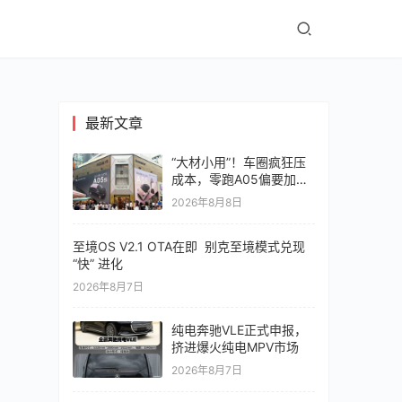
最新文章
“大材小用”！车圈疯狂压
成本，零跑A05偏要加价
值
2026年8月8日
至境OS V2.1 OTA在即 别克至境模式兑现
“快” 进化
2026年8月7日
纯电奔驰VLE正式申报，
挤进爆火纯电MPV市场
2026年8月7日