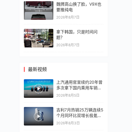
魏牌高山换了脸，V9X也
要推纯电
2026年8月7日
拿下韩国，只是时间问
题？
2026年8月7日
最新视频
上汽通用官宣续约20年曾
多次拿下国内乘用车销冠
竞争激烈，上汽通用有信
2026年8月5日
心再战一局
吉利7月热销25万辆连续5
个月同环比双增长极氪销
量同比翻倍，出口再破10
2026年8月3日
万